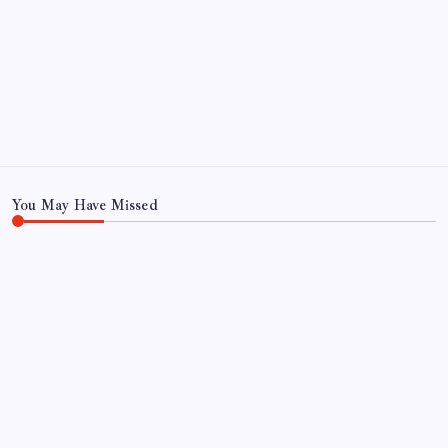
Eğitim
Ekonomi
Haber
Sağlık
Teknoloji
You May Have Missed