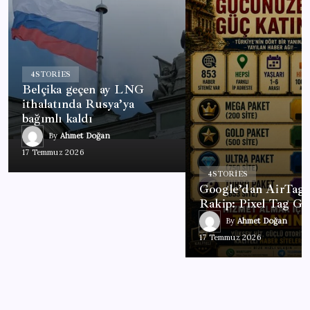
4
STORIES
Belçika geçen ay LNG
ithalatında Rusya’ya
bağımlı kaldı
By
Ahmet Doğan
17 Temmuz 2026
4
STORIES
Google’dan AirTag’
Rakip: Pixel Tag Ge
By
Ahmet Doğan
17 Temmuz 2026