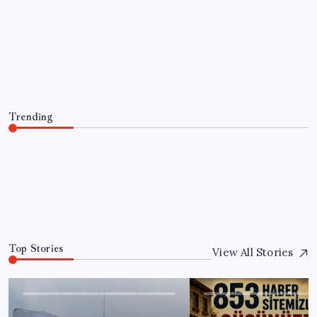
EĞITIM
Belçika geçen ay LNG ithalatında
Rusya’ya bağımlı kaldı
By
Ahmet Doğan
4 Ağustos 2026
Trending
Belçika geçen ay LNG ithalatında Rusya’ya bağımlı kaldı
4 Ağustos 2026
0
Top Stories
View All Stories