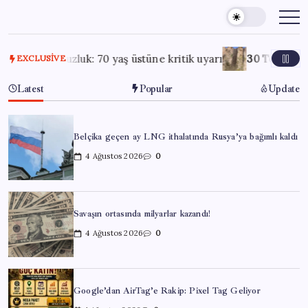
Skip
to
content
 susuzluk: 70 yaş üstüne kritik uyarı
30 Temmuz 2026
Ağr
EXCLUSIVE
Latest
Popular
Update
Belçika geçen ay LNG ithalatında Rusya’ya bağımlı kaldı
4 Ağustos 2026
0
Savaşın ortasında milyarlar kazandı!
4 Ağustos 2026
0
Google’dan AirTag’e Rakip: Pixel Tag Geliyor