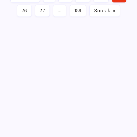
26
27
…
159
Sonraki »
SON YAZILAR
Belçika geçen ay LNG ithalatında Rusya’ya bağımlı
kaldı
Savaşın ortasında milyarlar kazandı!
Google’dan AirTag’e Rakip: Pixel Tag Geliyor
Yazın en büyük tehlikelerinden biri susuzluk: 70 yaş
üstüne kritik uyarı
Ağrı Dağı’nda yamaçlardan çamur şelalesi aktı
2026-2027 MEB okullar ne açılıyor? Yaz tatili ne