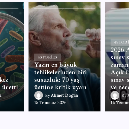
4
STORI
2026 
sınav 
4
STORIES
Yazın en büyük
zaman
tehlikelerinden biri
Açık Ö
kez
susuzluk: 70 yaş
sınav 
 üretti
üstüne kritik uyarı
ve ner
n
By
Ahmet Doğan
By
15 Temmuz 2026
15 Temm