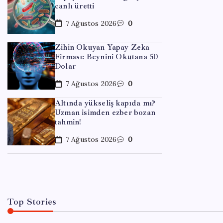
canlı üretti
7 Ağustos 2026
0
Zihin Okuyan Yapay Zeka
Firması: Beynini Okutana 50
Dolar
7 Ağustos 2026
0
EĞITIM
Altında yükseliş kapıda mı?
Uzman isimden ezber bozan
ABD,
tahmin!
abluk
7 Ağustos 2026
0
By
Ahm
Top Stories