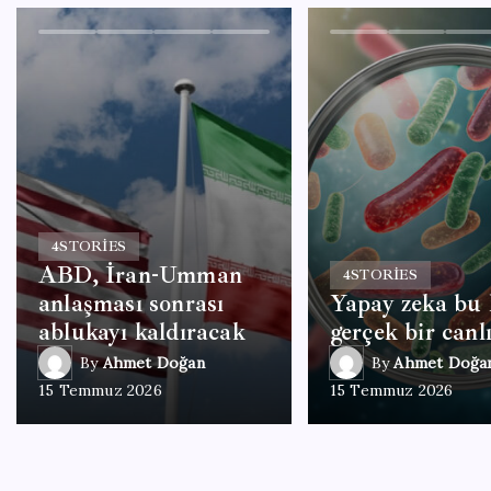
4
STORIES
ABD, İran-Umman
4
STORIES
anlaşması sonrası
Yapay zeka bu 
ablukayı kaldıracak
gerçek bir canlı
By
Ahmet Doğan
By
Ahmet Doğa
15 Temmuz 2026
15 Temmuz 2026