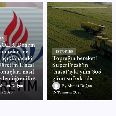
ES
AÖL 3. Dönem
sonuçları ne
4
STORIES
 açıklanacak?
Toprağın bereketi
ğretim Lisesi
SuperFresh’in
sonuçları nasıl
‘hasat’ıyla yılın 365
eden öğrenilir?
günü sofralarda
Ahmet Doğan
By
Ahmet Doğan
uz 2026
15 Temmuz 2026