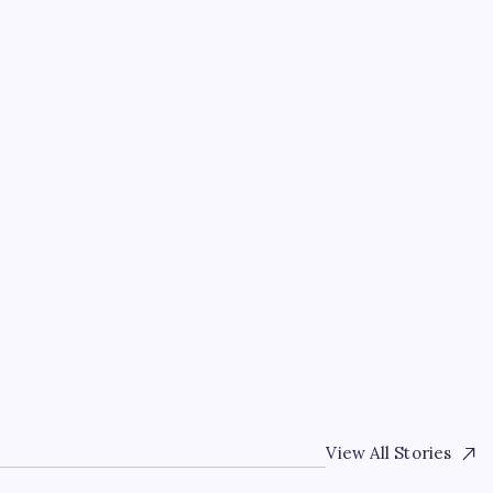
EKONOMI
Yapay zeka bu kez gerçe
By
Ahmet Doğan
7 Ağustos 2026
View All Stories