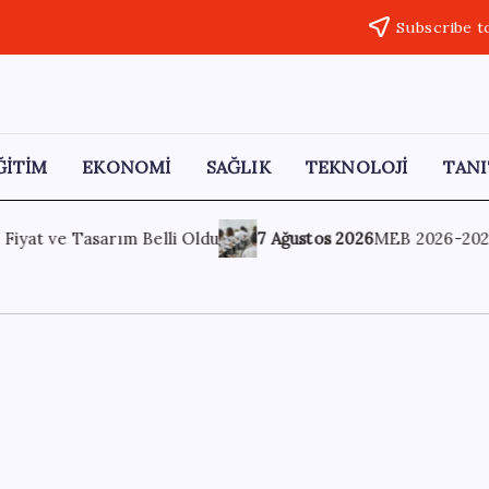
Subscribe t
ĞİTİM
EKONOMİ
SAĞLIK
TEKNOLOJİ
TANI
s 2026
MEB 2026-2027 ortaokul kayıtları ne zaman başlıyor? Or