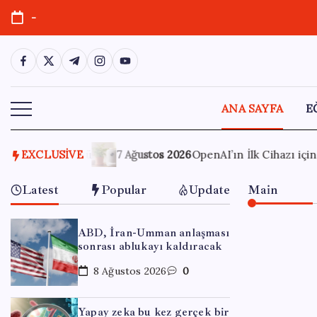
Skip
-
to
content
https://www.facebook.com/
https://twitter.com/
https://t.me/
https://www.instagram.com/
https://youtube.com/
ANA SAYFA
E
nAI’ın İlk Cihazı için Fiyat ve Tasarım Belli Oldu
EXCLUSIVE
7 Ağusto
Latest
Popular
Update
Main
ABD, İran-Umman anlaşması
sonrası ablukayı kaldıracak
8 Ağustos 2026
0
Yapay zeka bu kez gerçek bir