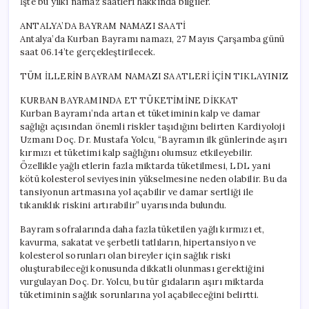
İşte bu yılki namaz saatleri hakkında bilgiler.
ANTALYA’DA BAYRAM NAMAZI SAATİ
Antalya’da Kurban Bayramı namazı, 27 Mayıs Çarşamba günü
saat 06.14’te gerçekleştirilecek.
TÜM İLLERİN BAYRAM NAMAZI SAATLERİ İÇİN TIKLAYINIZ
KURBAN BAYRAMINDA ET TÜKETİMİNE DİKKAT
Kurban Bayramı’nda artan et tüketiminin kalp ve damar
sağlığı açısından önemli riskler taşıdığını belirten Kardiyoloji
Uzmanı Doç. Dr. Mustafa Yolcu, “Bayramın ilk günlerinde aşırı
kırmızı et tüketimi kalp sağlığını olumsuz etkileyebilir.
Özellikle yağlı etlerin fazla miktarda tüketilmesi, LDL yani
kötü kolesterol seviyesinin yükselmesine neden olabilir. Bu da
tansiyonun artmasına yol açabilir ve damar sertliği ile
tıkanıklık riskini artırabilir” uyarısında bulundu.
Bayram sofralarında daha fazla tüketilen yağlı kırmızı et,
kavurma, sakatat ve şerbetli tatlıların, hipertansiyon ve
kolesterol sorunları olan bireyler için sağlık riski
oluşturabileceği konusunda dikkatli olunması gerektiğini
vurgulayan Doç. Dr. Yolcu, bu tür gıdaların aşırı miktarda
tüketiminin sağlık sorunlarına yol açabileceğini belirtti.