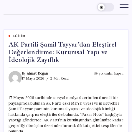
Skip
to
content
EĞITIM
AK Partili Şamil Tayyar’dan Eleştirel
Değerlendirme: Kurumsal Yapı ve
İdeolojik Zayıflık
AK
By
Ahmet Doğan
yorumlar kapalı
Partili
17 Mayıs 2026
2 Min Read
Şamil
Tayyar’dan
Eleştirel
17 Mayıs 2026 tarihinde sosyal medya üzerinden önemli bir
Değerlendirme:
paylaşımda bulunan AK Parti eski MKYK üyesi ve milletvekili
Kurumsal
Yapı
Şamil Tayyar, partinin kurumsal yapısı ve ideolojik kimliği
ve
hakkında çarpıcı eleştirilerde bulundu. “Pazar Notu” başlığıyla
İdeolojik
yaptığı gönderide, AK Parti’nin kuruluşundan günümüze kadar
Zayıflık
geçirdiği dönüşüm üzerinde durarak dikkat çekici tespitlerde
için
bulundu.