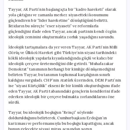
Tayyar, AK Parti’nin başlangıçta bir “kadro hareketi” olarak
yola çıktığını ve zamanla merkez siyasetteki konumunu
güçlendiren bir “lider hareketine” dönüştüğünü belirtti.
İktidarın bu süreçte “eser siyaseti” ve reformlarla
güçlendiğini ifade eden Tayyar, ancak partinin kendi özgün
ideolojik zeminini oluşturmakta zorluk yaşadığını savundu.
İdeolojik tartışmalara da yer veren Tayyar, AK Parti’nin Milli
Görüş ve Ülkücü Hareket gibi Türkiye’nin siyasi tarihindeki
köklü ideolojik yapılarla kıyaslandığında güçlü ve kalıcı bir
ideolojik çerçeve üretemediğini dile getirdi. “Muhafazakar
Demokrat” tanımının herhangi bir kimliğe dönüşemediğini
belirten Tayyar, bu tanımın toplumsal karşılığının sınırlı
kaldığını vurguladı. CHP’nin Atatürk üzerinden, DEM Parti’nin
ise “siyasi Kürtçülük” ekseni ile bir kimlik oluşturduğunu ifade
eden Tayyar, AK Parti tabanındaki gençlerin kendilerini ifade
ederken ideolojik bir çerçeve bulmakta zorlandıklarını öne
sürdü.
Tayyar, bu ideolojik boşluğun “Reisçi” söylemle
doldurulduğunu belirterek, Cumhurbaşkanı Erdoğan’ın
karizması ve performansıyla bu boşluğu kapattığını, ancak
bunun gelecekte siyasi miras açısından sorun