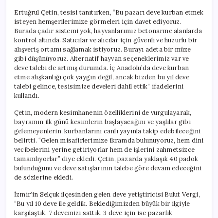
Ertuğrul Çetin, tesisi tanıtırken, “Bu pazarı deve kurban etmek
isteyen hemşerilerimize görmeleri için davet ediyoruz.
Burada çadır sistemi yok, hayvanlarımız betonarme alanlarda
kontrol altında. Satıcılar ve alıcılar için güvenli ve huzurlu bir
alışveriş ortamı sağlamak istiyoruz. Burayı adeta bir müze
gibi düşünüyoruz. Alternatif hayvan seçeneklerimiz var ve
deve talebi de artmış durumda. İç Anadolu’da deve kurban
etme alışkanlığı çok yaygın değil, ancak bizden bu yıl deve
talebi gelince, tesisimize develeri dahil ettik” ifadelerini
kullandı.
Çetin, modern kesimhanenin özelliklerini de vurgulayarak,
bayramın ilk günü kesimlerin başlayacağını ve yaşlılar gibi
gelemeyenlerin, kurbanlarını canlı yayınla takip edebileceğini
belirtti. “Gelen misafirlerimize ikramda bulunuyoruz, hem dini
vecibelerini yerine getiriyorlar hem de işlerini zahmetsizce
tamamlıyorlar” diye ekledi. Çetin, pazarda yaklaşık 40 padok
bulunduğunu ve deve satışlarının talebe göre devam edeceğini
de sözlerine ekledi.
İzmir’in Selçuk ilçesinden gelen deve yetiştiricisi Bulut Vergi,
“Bu yıl 10 deve ile geldik. Beklediğimizden büyük bir ilgiyle
karşılaştık, 7 devemizi sattık. 3 deve için ise pazarlık