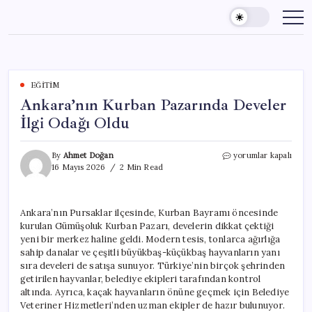
Skip
to
content
EĞITIM
Ankara’nın Kurban Pazarında Develer
İlgi Odağı Oldu
Ankara’nın
By
Ahmet Doğan
yorumlar kapalı
Kurban
16 Mayıs 2026
2 Min Read
Pazarında
Develer
İlgi
Ankara’nın Pursaklar ilçesinde, Kurban Bayramı öncesinde
Odağı
kurulan Gümüşoluk Kurban Pazarı, develerin dikkat çektiği
Oldu
için
yeni bir merkez haline geldi. Modern tesis, tonlarca ağırlığa
sahip danalar ve çeşitli büyükbaş-küçükbaş hayvanların yanı
sıra develeri de satışa sunuyor. Türkiye’nin birçok şehrinden
getirilen hayvanlar, belediye ekipleri tarafından kontrol
altında. Ayrıca, kaçak hayvanların önüne geçmek için Belediye
Veteriner Hizmetleri’nden uzman ekipler de hazır bulunuyor.