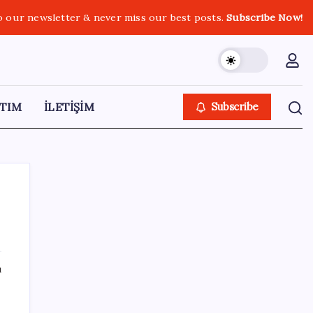
o our newsletter & never miss our best posts.
Subscribe Now!
TIM
İLETİŞİM
Subscribe
SON YAZILAR
ı
Belçika geçen ay LNG ithalatında Rusya’ya
bağımlı kaldı