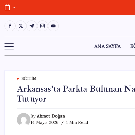
Skip
-
to
content
https://www.facebook.com/
https://twitter.com/
https://t.me/
https://www.instagram.com/
https://youtube.com/
ANA SAYFA
E
EĞITIM
Arkansas’ta Parkta Bulunan Nad
Tutuyor
By
Ahmet Doğan
14 Mayıs 2026
1 Min Read