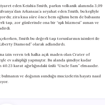
Elmas,
iyaret eden Keishia Smith, parkın volkanik alanında 3,09
Yas
silvanya’dan Arkansas’a seyahat eden Smith, bu keşfiyle
Sürecine
uyordu; zira kısa süre önce hem oğlunu hem de babasını
Işık
li taşı, zor günlerinde ona bir “ışık hüzmesi” sunan ve
Tutuyor
ndirdi.
için
ekerken, Smith bu değerli taşı torunlarının isimleri ile
 Liberty Diamond” olarak adlandırdı.
na izin veren tek halka açık maden olan Crater of
şfe ev sahipliği yapmıştır. Bu alanda şimdiye kadar
n 40.23 karat ağırlığındaki ünlü “Uncle Sam” elmasıdır.
ut bulmanın ve doğanın sunduğu mucizelerin hayatı nasıl
ıyor.