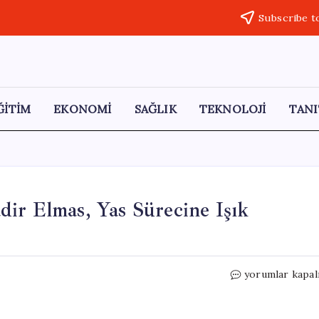
Subscribe t
ĞİTİM
EKONOMİ
SAĞLIK
TEKNOLOJİ
TANI
ir Elmas, Yas Sürecine Işık
Arkansas’ta
yorumlar kapal
Parkta
Bulunan
Nadir