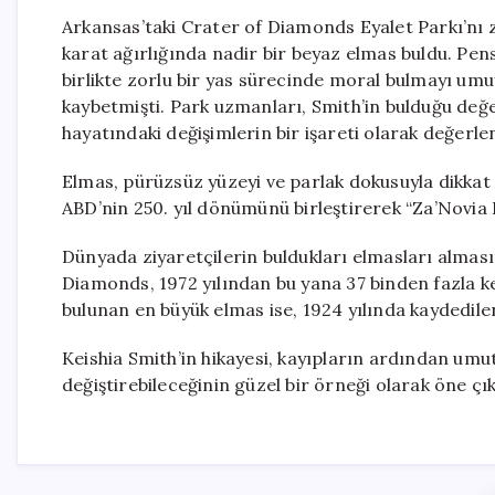
Arkansas’taki Crater of Diamonds Eyalet Parkı’nı z
karat ağırlığında nadir bir beyaz elmas buldu. Pen
birlikte zorlu bir yas sürecinde moral bulmayı um
kaybetmişti. Park uzmanları, Smith’in bulduğu değer
hayatındaki değişimlerin bir işareti olarak değerle
Elmas, pürüzsüz yüzeyi ve parlak dokusuyla dikkat ç
ABD’nin 250. yıl dönümünü birleştirerek “Za’Novia
Dünyada ziyaretçilerin buldukları elmasları alması
Diamonds, 1972 yılından bu yana 37 binden fazla ke
bulunan en büyük elmas ise, 1924 yılında kaydedile
Keishia Smith’in hikayesi, kayıpların ardından um
değiştirebileceğinin güzel bir örneği olarak öne çık