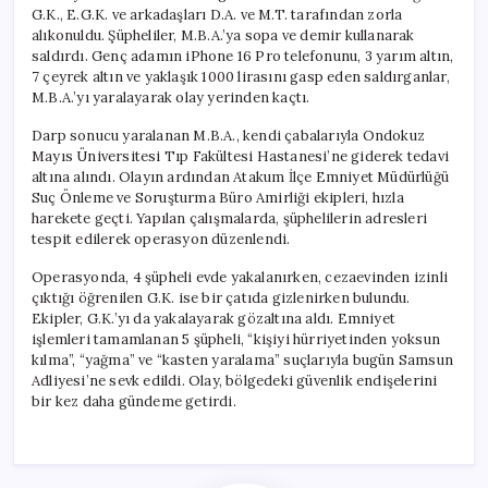
G.K., E.G.K. ve arkadaşları D.A. ve M.T. tarafından zorla
alıkonuldu. Şüpheliler, M.B.A.’ya sopa ve demir kullanarak
saldırdı. Genç adamın iPhone 16 Pro telefonunu, 3 yarım altın,
7 çeyrek altın ve yaklaşık 1000 lirasını gasp eden saldırganlar,
M.B.A.’yı yaralayarak olay yerinden kaçtı.
Darp sonucu yaralanan M.B.A., kendi çabalarıyla Ondokuz
Mayıs Üniversitesi Tıp Fakültesi Hastanesi’ne giderek tedavi
altına alındı. Olayın ardından Atakum İlçe Emniyet Müdürlüğü
Suç Önleme ve Soruşturma Büro Amirliği ekipleri, hızla
harekete geçti. Yapılan çalışmalarda, şüphelilerin adresleri
tespit edilerek operasyon düzenlendi.
Operasyonda, 4 şüpheli evde yakalanırken, cezaevinden izinli
çıktığı öğrenilen G.K. ise bir çatıda gizlenirken bulundu.
Ekipler, G.K.’yı da yakalayarak gözaltına aldı. Emniyet
işlemleri tamamlanan 5 şüpheli, “kişiyi hürriyetinden yoksun
kılma”, “yağma” ve “kasten yaralama” suçlarıyla bugün Samsun
Adliyesi’ne sevk edildi. Olay, bölgedeki güvenlik endişelerini
bir kez daha gündeme getirdi.