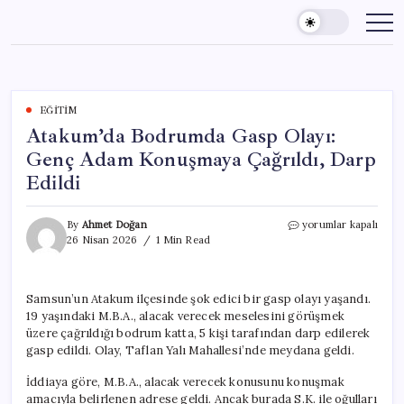
Skip
to
content
EĞITIM
Atakum’da Bodrumda Gasp Olayı:
Genç Adam Konuşmaya Çağrıldı, Darp
Edildi
Atakum’da
By
Ahmet Doğan
yorumlar kapalı
Bodrumda
26 Nisan 2026
1 Min Read
Gasp
Olayı:
Genç
Samsun’un Atakum ilçesinde şok edici bir gasp olayı yaşandı.
Adam
19 yaşındaki M.B.A., alacak verecek meselesini görüşmek
Konuşmaya
Çağrıldı,
üzere çağrıldığı bodrum katta, 5 kişi tarafından darp edilerek
Darp
gasp edildi. Olay, Taflan Yalı Mahallesi’nde meydana geldi.
Edildi
için
İddiaya göre, M.B.A., alacak verecek konusunu konuşmak
amacıyla belirlenen adrese geldi. Ancak burada S.K. ile oğulları