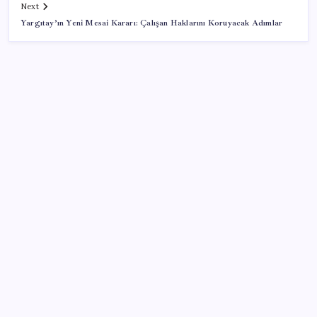
Next
Yargıtay’ın Yeni Mesai Kararı: Çalışan Haklarını Koruyacak Adımlar
SON YAZILAR
Belçika geçen ay LNG ithalatında Rusya’ya bağımlı
kaldı
Savaşın ortasında milyarlar kazandı!
Google’dan AirTag’e Rakip: Pixel Tag Geliyor
Yazın en büyük tehlikelerinden biri susuzluk: 70 yaş
üstüne kritik uyarı