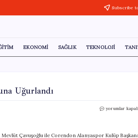
Subscribe t
ĞİTİM
EKONOMİ
SAĞLIK
TEKNOLOJİ
TANI
una Uğurlandı
Aydın
yorumlar kapal
Çavuşoğlu,
Son
Yolculuğuna
Uğurlandı
kili Mevlüt Çavuşoğlu ile Corendon Alanyaspor Kulüp Başkan