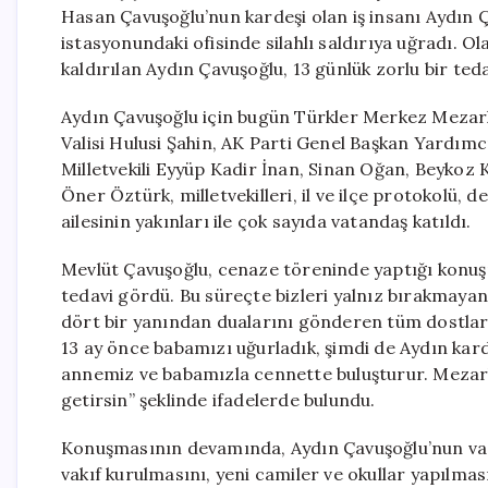
Hasan Çavuşoğlu’nun kardeşi olan iş insanı Aydın 
istasyonundaki ofisinde silahlı saldırıya uğradı. Ol
kaldırılan Aydın Çavuşoğlu, 13 günlük zorlu bir ted
Aydın Çavuşoğlu için bugün Türkler Merkez Mezarlı
Valisi Hulusi Şahin, AK Parti Genel Başkan Yardımc
Milletvekili Eyyüp Kadir İnan, Sinan Oğan, Beyko
Öner Öztürk, milletvekilleri, il ve ilçe protokolü, d
ailesinin yakınları ile çok sayıda vatandaş katıldı.
Mevlüt Çavuşoğlu, cenaze töreninde yaptığı konu
tedavi gördü. Bu süreçte bizleri yalnız bırakmaya
dört bir yanından dualarını gönderen tüm dostlar
13 ay önce babamızı uğurladık, şimdi de Aydın kard
annemiz ve babamızla cennette buluşturur. Mezarl
getirsin” şeklinde ifadelerde bulundu.
Konuşmasının devamında, Aydın Çavuşoğlu’nun vasi
vakıf kurulmasını, yeni camiler ve okullar yapılmas