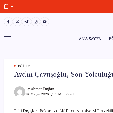
Skip
-
to
content
https://www.facebook.com/
https://twitter.com/
https://t.me/
https://www.instagram.com/
https://youtube.com/
ANA SAYFA
E
EĞITIM
Aydın Çavuşoğlu, Son Yolculuğ
By
Ahmet Doğan
18 Mayıs 2026
1 Min Read
Eski Dışişleri Bakanı ve AK Parti Antalya Milletve