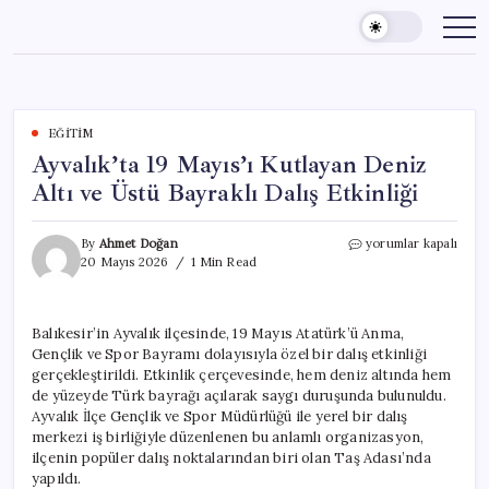
Skip
to
content
EĞITIM
Ayvalık’ta 19 Mayıs’ı Kutlayan Deniz
Altı ve Üstü Bayraklı Dalış Etkinliği
Ayvalık’ta
By
Ahmet Doğan
yorumlar kapalı
19
20 Mayıs 2026
1 Min Read
Mayıs’ı
Kutlayan
Deniz
Balıkesir’in Ayvalık ilçesinde, 19 Mayıs Atatürk’ü Anma,
Altı
Gençlik ve Spor Bayramı dolayısıyla özel bir dalış etkinliği
ve
Üstü
gerçekleştirildi. Etkinlik çerçevesinde, hem deniz altında hem
Bayraklı
de yüzeyde Türk bayrağı açılarak saygı duruşunda bulunuldu.
Dalış
Ayvalık İlçe Gençlik ve Spor Müdürlüğü ile yerel bir dalış
Etkinliği
merkezi iş birliğiyle düzenlenen bu anlamlı organizasyon,
için
ilçenin popüler dalış noktalarından biri olan Taş Adası’nda
yapıldı.