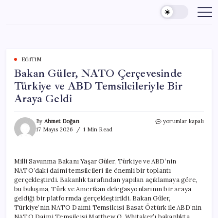
Skip
to
content
EĞITIM
Bakan Güler, NATO Çerçevesinde
Türkiye ve ABD Temsilcileriyle Bir
Araya Geldi
Bakan
By
Ahmet Doğan
yorumlar kapalı
Güler,
17 Mayıs 2026
1 Min Read
NATO
Çerçevesinde
Türkiye
Milli Savunma Bakanı Yaşar Güler, Türkiye ve ABD’nin
ve
NATO’daki daimi temsilcileri ile önemli bir toplantı
ABD
Temsilcileriyle
gerçekleştirdi. Bakanlık tarafından yapılan açıklamaya göre,
Bir
bu buluşma, Türk ve Amerikan delegasyonlarının bir araya
Araya
geldiği bir platformda gerçekleştirildi. Bakan Güler,
Geldi
Türkiye’nin NATO Daimi Temsilcisi Basat Öztürk ile ABD’nin
için
NATO Daimi Temsilcisi Matthew G. Whitaker’ı bakanlıkta