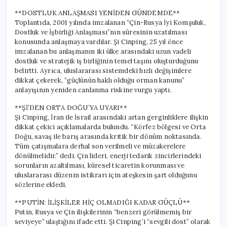
**DOSTLUK ANLAŞMASI YENİDEN GÜNDEMDE**
Toplantıda, 2001 yılında imzalanan “Çin-Rusya İyi Komşuluk,
Dostluk ve İşbirliği Anlaşması”nın süresinin uzatılması
konusunda anlaşmaya vardılar. Şi Cinping, 25 yıl önce
imzalanan bu anlaşmanın iki ülke arasındaki uzun vadeli
dostluk ve stratejik iş birliğinin temel taşını oluşturduğunu
belirtti. Ayrıca, uluslararası sistemdeki hızlı değişimlere
dikkat çekerek, “güçlünün haklı olduğu orman kanunu”
anlayışının yeniden canlanma riskine vurgu yaptı.
**Şİ’DEN ORTA DOĞU’YA UYARI**
Şi Cinping, İran ile İsrail arasındaki artan gerginliklere ilişkin
dikkat çekici açıklamalarda bulundu. “Körfez bölgesi ve Orta
Doğu, savaş ile barış arasında kritik bir dönüm noktasında.
Tüm çatışmalara derhal son verilmeli ve müzakerelere
dönülmelidir.” dedi. Çin lideri, enerji tedarik zincirlerindeki
sorunların azaltılması, küresel ticaretin korunması ve
uluslararası düzenin istikrarı için ateşkesin şart olduğunu
sözlerine ekledi.
**PUTİN: İLİŞKİLER HİÇ OLMADIĞI KADAR GÜÇLÜ**
Putin, Rusya ve Çin ilişkilerinin “benzeri görülmemiş bir
seviyeye” ulaştığını ifade etti. Şi Cinping’i “sevgili dost” olarak