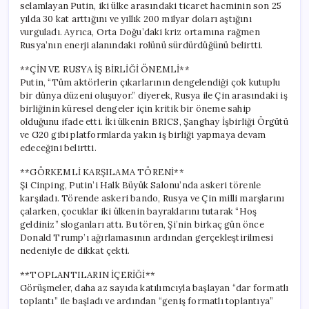
selamlayan Putin, iki ülke arasındaki ticaret hacminin son 25
yılda 30 kat arttığını ve yıllık 200 milyar doları aştığını
vurguladı. Ayrıca, Orta Doğu’daki kriz ortamına rağmen
Rusya’nın enerji alanındaki rolünü sürdürdüğünü belirtti.
**ÇİN VE RUSYA İŞ BİRLİĞİ ÖNEMLİ**
Putin, “Tüm aktörlerin çıkarlarının dengelendiği çok kutuplu
bir dünya düzeni oluşuyor.” diyerek, Rusya ile Çin arasındaki iş
birliğinin küresel dengeler için kritik bir öneme sahip
olduğunu ifade etti. İki ülkenin BRICS, Şanghay İşbirliği Örgütü
ve G20 gibi platformlarda yakın iş birliği yapmaya devam
edeceğini belirtti.
**GÖRKEMLİ KARŞILAMA TÖRENİ**
Şi Cinping, Putin’i Halk Büyük Salonu’nda askeri törenle
karşıladı. Törende askeri bando, Rusya ve Çin milli marşlarını
çalarken, çocuklar iki ülkenin bayraklarını tutarak “Hoş
geldiniz” sloganları attı. Bu tören, Şi’nin birkaç gün önce
Donald Trump’ı ağırlamasının ardından gerçekleştirilmesi
nedeniyle de dikkat çekti.
**TOPLANTILARIN İÇERİĞİ**
Görüşmeler, daha az sayıda katılımcıyla başlayan “dar formatlı
toplantı” ile başladı ve ardından “geniş formatlı toplantıya”