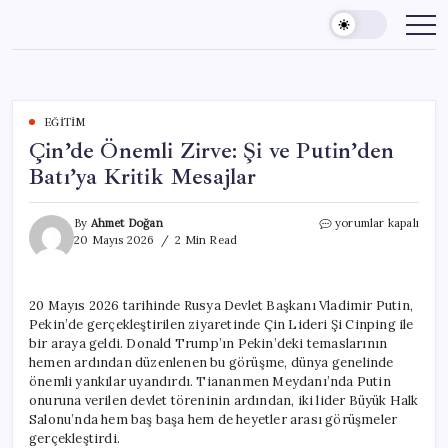
Skip
to
content
EĞITIM
Çin’de Önemli Zirve: Şi ve Putin’den
Batı’ya Kritik Mesajlar
Çin’de
By
Ahmet Doğan
yorumlar kapalı
Önemli
20 Mayıs 2026
2 Min Read
Zirve:
Şi
ve
20 Mayıs 2026 tarihinde Rusya Devlet Başkanı Vladimir Putin,
Putin’den
Pekin’de gerçekleştirilen ziyaretinde Çin Lideri Şi Cinping ile
Batı’ya
Kritik
bir araya geldi. Donald Trump’ın Pekin’deki temaslarının
Mesajlar
hemen ardından düzenlenen bu görüşme, dünya genelinde
için
önemli yankılar uyandırdı. Tiananmen Meydanı’nda Putin
onuruna verilen devlet töreninin ardından, iki lider Büyük Halk
Salonu’nda hem baş başa hem de heyetler arası görüşmeler
gerçekleştirdi.