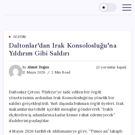
Skip
to
content
EĞITIM
Daltonlar’dan Irak Konsolosluğu’na
Yıldırım Gibi Saldırı
Daltonlar’dan
By
Ahmet Doğan
yorumlar kapalı
Irak
12 Mayıs 2026
2 Min Read
Konsolosluğu’na
Yıldırım
Gibi
Daltonlar Çetesi, Türkiye’ye iade edilen bir örgüt
Saldırı
yöneticisinin ardından Irak Konsolosluğu’na yönelik bir
için
saldırı gerçekleştirdi. Yurt dışında bulunan örgüt üyeleri, Irak
makamlarına tehdit içerikli mesajlar göndererek “Iraklı
elçilerden iş adamlarına kadar kimse rahat edemeyecek”
ifadelerini paylaştılar.
4 Mayıs 2026 tarihli ek iddianameye göre, “Timocan” lakaplı