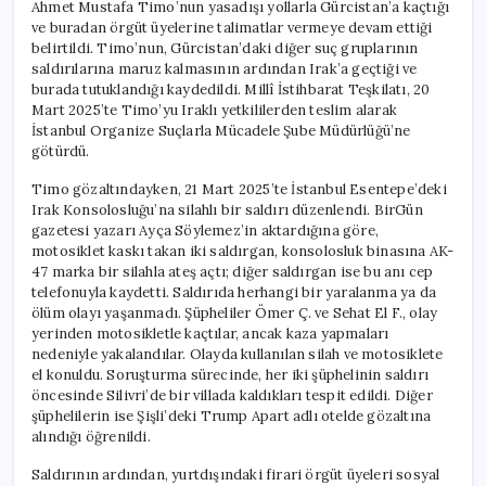
Ahmet Mustafa Timo’nun yasadışı yollarla Gürcistan’a kaçtığı
ve buradan örgüt üyelerine talimatlar vermeye devam ettiği
belirtildi. Timo’nun, Gürcistan’daki diğer suç gruplarının
saldırılarına maruz kalmasının ardından Irak’a geçtiği ve
burada tutuklandığı kaydedildi. Millî İstihbarat Teşkilatı, 20
Mart 2025’te Timo’yu Iraklı yetkililerden teslim alarak
İstanbul Organize Suçlarla Mücadele Şube Müdürlüğü’ne
götürdü.
Timo gözaltındayken, 21 Mart 2025’te İstanbul Esentepe’deki
Irak Konsolosluğu’na silahlı bir saldırı düzenlendi. BirGün
gazetesi yazarı Ayça Söylemez’in aktardığına göre,
motosiklet kaskı takan iki saldırgan, konsolosluk binasına AK-
47 marka bir silahla ateş açtı; diğer saldırgan ise bu anı cep
telefonuyla kaydetti. Saldırıda herhangi bir yaralanma ya da
ölüm olayı yaşanmadı. Şüpheliler Ömer Ç. ve Sehat El F., olay
yerinden motosikletle kaçtılar, ancak kaza yapmaları
nedeniyle yakalandılar. Olayda kullanılan silah ve motosiklete
el konuldu. Soruşturma sürecinde, her iki şüphelinin saldırı
öncesinde Silivri’de bir villada kaldıkları tespit edildi. Diğer
şüphelilerin ise Şişli’deki Trump Apart adlı otelde gözaltına
alındığı öğrenildi.
Saldırının ardından, yurtdışındaki firari örgüt üyeleri sosyal