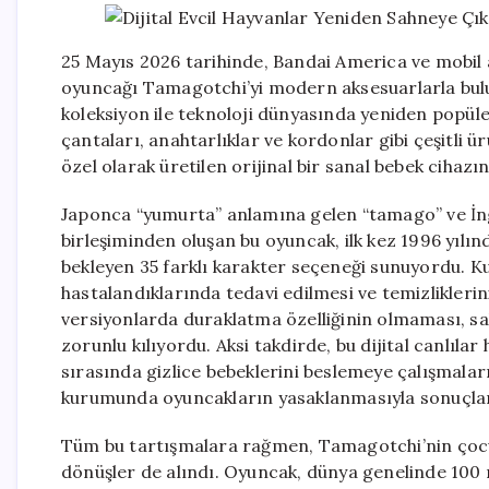
25 Mayıs 2026 tarihinde, Bandai America ve mobil aks
oyuncağı Tamagotchi’yi modern aksesuarlarla bulu
koleksiyon ile teknoloji dünyasında yeniden popüler 
çantaları, anahtarlıklar ve kordonlar gibi çeşitli ür
özel olarak üretilen orijinal bir sanal bebek cihazın
Japonca “yumurta” anlamına gelen “tamago” ve İngi
birleşiminden oluşan bu oyuncak, ilk kez 1996 yılı
bekleyen 35 farklı karakter seçeneği sunuyordu. Kul
hastalandıklarında tedavi edilmesi ve temizliklerin
versiyonlarda duraklatma özelliğinin olmaması, sa
zorunlu kılıyordu. Aksi takdirde, bu dijital canlıla
sırasında gizlice bebeklerini beslemeye çalışmaları,
kurumunda oyuncakların yasaklanmasıyla sonuçla
Tüm bu tartışmalara rağmen, Tamagotchi’nin çocuk
dönüşler de alındı. Oyuncak, dünya genelinde 100 mi