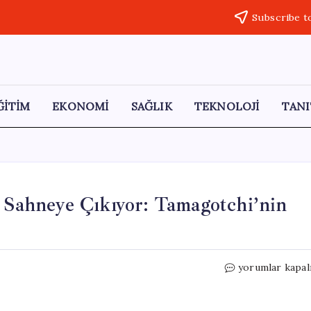
Subscribe t
ĞİTİM
EKONOMİ
SAĞLIK
TEKNOLOJİ
TANI
n Sahneye Çıkıyor: Tamagotchi’nin
Dijital
yorumlar kapal
Evcil
Hayvanlar
Yeniden