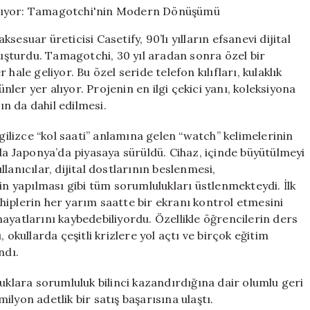
Sahneye
Çıkıyor:
esuar üreticisi Casetify, 90’lı yılların efsanevi dijital
Tamagotchi’nin
şturdu. Tamagotchi, 30 yıl aradan sonra özel bir
Modern
hale geliyor. Bu özel seride telefon kılıfları, kulaklık
Dönüşümü
için
ünler yer alıyor. Projenin en ilgi çekici yanı, koleksiyona
ın da dahil edilmesi.
lizce “kol saati” anlamına gelen “watch” kelimelerinin
nda Japonya’da piyasaya sürüldü. Cihaz, içinde büyütülmeyi
lanıcılar, dijital dostlarının beslenmesi,
in yapılması gibi tüm sorumlulukları üstlenmekteydi. İlk
hiplerin her yarım saatte bir ekranı kontrol etmesini
r hayatlarını kaybedebiliyordu. Özellikle öğrencilerin ders
 okullarda çeşitli krizlere yol açtı ve birçok eğitim
ndı.
lara sorumluluk bilinci kazandırdığına dair olumlu geri
lyon adetlik bir satış başarısına ulaştı.