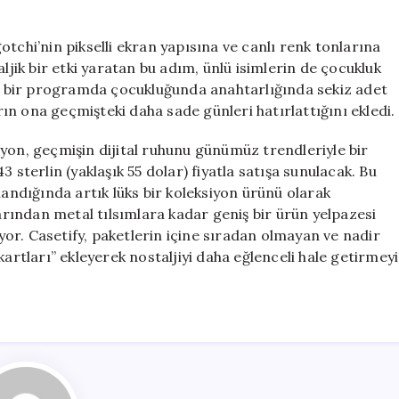
tchi’nin pikselli ekran yapısına ve canlı renk tonlarına
ljik bir etki yaratan bu adım, ünlü isimlerin de çocukluk
ığı bir programda çocukluğunda anahtarlığında sekiz adet
arın ona geçmişteki daha sade günleri hatırlattığını ekledi.
yon, geçmişin dijital ruhunu günümüz trendleriyle bir
 sterlin (yaklaşık 55 dolar) fiyatla satışa sunulacak. Bu
yaslandığında artık lüks bir koleksiyon ürünü olarak
larından metal tılsımlara kadar geniş bir ürün yelpazesi
iyor. Casetify, paketlerin içine sıradan olmayan ve nadir
kartları” ekleyerek nostaljiyi daha eğlenceli hale getirmeyi