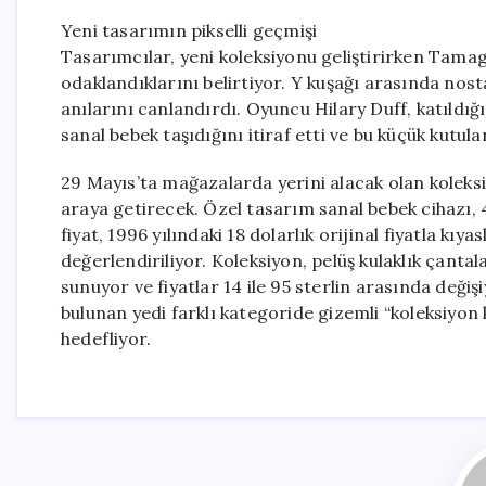
Yeni tasarımın pikselli geçmişi
Tasarımcılar, yeni koleksiyonu geliştirirken Tamago
odaklandıklarını belirtiyor. Y kuşağı arasında nosta
anılarını canlandırdı. Oyuncu Hilary Duff, katıld
sanal bebek taşıdığını itiraf etti ve bu küçük kutul
29 Mayıs’ta mağazalarda yerini alacak olan koleksi
araya getirecek. Özel tasarım sanal bebek cihazı, 43
fiyat, 1996 yılındaki 18 dolarlık orijinal fiyatla kı
değerlendiriliyor. Koleksiyon, pelüş kulaklık çanta
sunuyor ve fiyatlar 14 ile 95 sterlin arasında değiş
bulunan yedi farklı kategoride gizemli “koleksiyon 
hedefliyor.