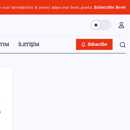
o our newsletter & never miss our best posts.
Subscribe Now!
TIM
İLETİŞİM
Subscribe
SON YAZILAR
ı
Belçika geçen ay LNG ithalatında Rusya’ya
bağımlı kaldı