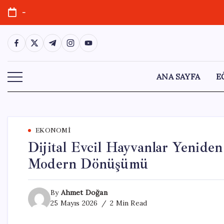
Skip
-
to
content
https://www.facebook.com/
https://twitter.com/
https://t.me/
https://www.instagram.com/
https://youtube.com/
ANA SAYFA
E
EKONOMI
Dijital Evcil Hayvanlar Yenide
Modern Dönüşümü
By
Ahmet Doğan
25 Mayıs 2026
2 Min Read