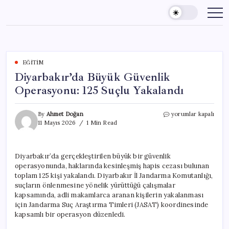
Skip
to
content
EĞITIM
Diyarbakır’da Büyük Güvenlik
Operasyonu: 125 Suçlu Yakalandı
Diyarbakır’da
By
Ahmet Doğan
yorumlar kapalı
Büyük
11 Mayıs 2026
1 Min Read
Güvenlik
Operasyonu:
125
Diyarbakır’da gerçekleştirilen büyük bir güvenlik
Suçlu
operasyonunda, haklarında kesinleşmiş hapis cezası bulunan
Yakalandı
için
toplam 125 kişi yakalandı. Diyarbakır İl Jandarma Komutanlığı,
suçların önlenmesine yönelik yürüttüğü çalışmalar
kapsamında, adli makamlarca aranan kişilerin yakalanması
için Jandarma Suç Araştırma Timleri (JASAT) koordinesinde
kapsamlı bir operasyon düzenledi.