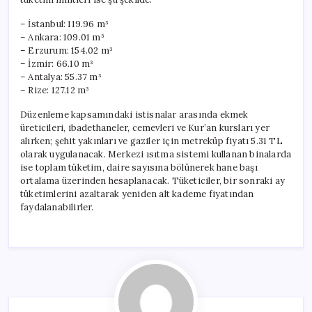
– İstanbul: 119.96 m³
– Ankara: 109.01 m³
– Erzurum: 154.02 m³
– İzmir: 66.10 m³
– Antalya: 55.37 m³
– Rize: 127.12 m³
Düzenleme kapsamındaki istisnalar arasında ekmek
üreticileri, ibadethaneler, cemevleri ve Kur’an kursları yer
alırken; şehit yakınları ve gaziler için metreküp fiyatı 5.31 TL
olarak uygulanacak. Merkezi ısıtma sistemi kullanan binalarda
ise toplam tüketim, daire sayısına bölünerek hane başı
ortalama üzerinden hesaplanacak. Tüketiciler, bir sonraki ay
tüketimlerini azaltarak yeniden alt kademe fiyatından
faydalanabilirler.