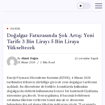
Skip
to
content
HABER
Doğalgaz Faturasında Şok Artış: Yeni
Tarife 3 Bin Lirayı 5 Bin Liraya
Yükseltecek
Doğalgaz
By
Ahmet Doğan
yorumlar kapalı
Faturasında
25 Nisan 2026
2 Min Read
Şok
Artış:
Yeni
Enerji Piyasası Düzenleme Kurumu (EPDK), 4 Nisan 2026
Tarife
tarihinden itibaren yürürlüğe girecek yeni doğalgaz tarifesini
3
Bin
açıkladı. Bu düzenleme ile birlikte, konutlarda kullanılan
Lirayı
doğalgazda elektrik kullanımına benzer bir kademeli fiyatlama
5
sistemine geçilecek. Yeni uygulama, il bazında belirlenen
Bin
ortalama tüketim verilerini temel alacak ve abonenin
Liraya
bulunduğu ilin ortalama tüketim miktarını yüzde 75 oranında