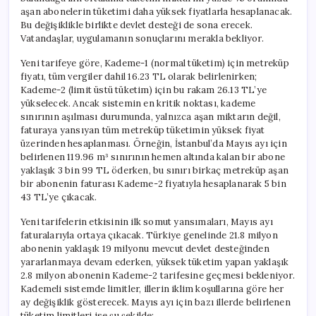
Yükseltecek
aşan abonelerin tüketimi daha yüksek fiyatlarla hesaplanacak.
için
Bu değişiklikle birlikte devlet desteği de sona erecek.
Vatandaşlar, uygulamanın sonuçlarını merakla bekliyor.
Yeni tarifeye göre, Kademe-1 (normal tüketim) için metreküp
fiyatı, tüm vergiler dahil 16.23 TL olarak belirlenirken;
Kademe-2 (limit üstü tüketim) için bu rakam 26.13 TL’ye
yükselecek. Ancak sistemin en kritik noktası, kademe
sınırının aşılması durumunda, yalnızca aşan miktarın değil,
faturaya yansıyan tüm metreküp tüketimin yüksek fiyat
üzerinden hesaplanması. Örneğin, İstanbul’da Mayıs ayı için
belirlenen 119.96 m³ sınırının hemen altında kalan bir abone
yaklaşık 3 bin 99 TL öderken, bu sınırı birkaç metreküp aşan
bir abonenin faturası Kademe-2 fiyatıyla hesaplanarak 5 bin
43 TL’ye çıkacak.
Yeni tarifelerin etkisinin ilk somut yansımaları, Mayıs ayı
faturalarıyla ortaya çıkacak. Türkiye genelinde 21.8 milyon
abonenin yaklaşık 19 milyonu mevcut devlet desteğinden
yararlanmaya devam ederken, yüksek tüketim yapan yaklaşık
2.8 milyon abonenin Kademe-2 tarifesine geçmesi bekleniyor.
Kademeli sistemde limitler, illerin iklim koşullarına göre her
ay değişiklik gösterecek. Mayıs ayı için bazı illerde belirlenen
tüketim limitleri ise şu şekilde: