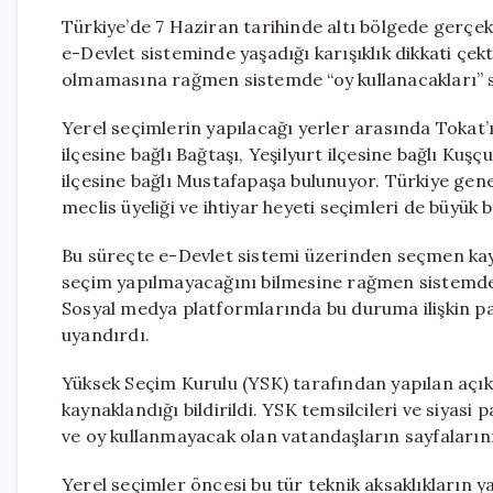
Türkiye’de 7 Haziran tarihinde altı bölgede gerçek
e-Devlet sisteminde yaşadığı karışıklık dikkati çekt
olmamasına rağmen sistemde “oy kullanacakları” san
Yerel seçimlerin yapılacağı yerler arasında Tokat’ı
ilçesine bağlı Bağtaşı, Yeşilyurt ilçesine bağlı Ku
ilçesine bağlı Mustafapaşa bulunuyor. Türkiye gene
meclis üyeliği ve ihtiyar heyeti seçimleri de büyük 
Bu süreçte e-Devlet sistemi üzerinden seçmen kayd
seçim yapılmayacağını bilmesine rağmen sistemde tan
Sosyal medya platformlarında bu duruma ilişkin pay
uyandırdı.
Yüksek Seçim Kurulu (YSK) tarafından yapılan açı
kaynaklandığı bildirildi. YSK temsilcileri ve siyasi 
ve oy kullanmayacak olan vatandaşların sayfalarının 
Yerel seçimler öncesi bu tür teknik aksaklıkların y