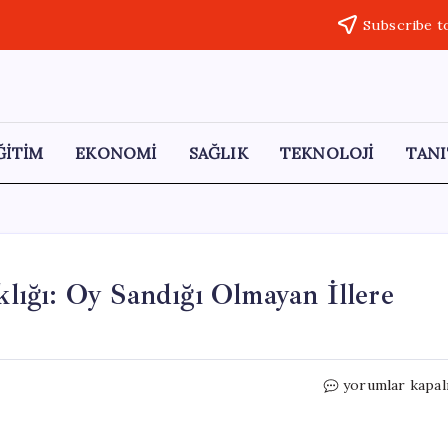
Subscribe t
ĞİTİM
EKONOMİ
SAĞLIK
TEKNOLOJİ
TANI
ıklığı: Oy Sandığı Olmayan İllere
e-
yorumlar kapal
Devlet’te
Seçim
Bilgisi