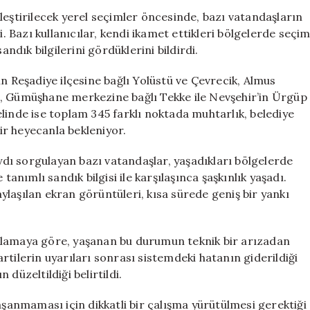
Karışıklığı:
leştirilecek yerel seçimler öncesinde, bazı vatandaşların
Oy
i. Bazı kullanıcılar, kendi ikamet ettikleri bölgelerde seçi
Sandığı
dık bilgilerini gördüklerini bildirdi.
Olmayan
İllere
n Reşadiye ilçesine bağlı Yolüstü ve Çevrecik, Almus
Bilgi
şçu, Gümüşhane merkezine bağlı Tekke ile Nevşehir’in Ürgüp
Yansıtıldı
linde ise toplam 345 farklı noktada muhtarlık, belediye
için
bir heyecanla bekleniyor.
ı sorgulayan bazı vatandaşlar, yaşadıkları bölgelerde
ımlı sandık bilgisi ile karşılaşınca şaşkınlık yaşadı.
laşılan ekran görüntüleri, kısa sürede geniş bir yankı
klamaya göre, yaşanan bu durumun teknik bir arızadan
partilerin uyarıları sonrası sistemdeki hatanın giderildiği
düzeltildiği belirtildi.
aşanmaması için dikkatli bir çalışma yürütülmesi gerektiği