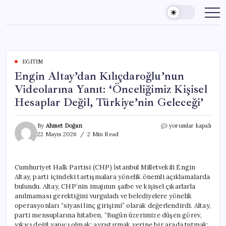
Skip
to
content
EĞITIM
Engin Altay’dan Kılıçdaroğlu’nun
Videolarına Yanıt: ‘Önceliğimiz Kişisel
Hesaplar Değil, Türkiye’nin Geleceği’
Engin
By
Ahmet Doğan
yorumlar kapalı
Altay’dan
22 Mayıs 2026
2 Min Read
Kılıçdaroğlu’nun
Videolarına
Yanıt:
Cumhuriyet Halk Partisi (CHP) İstanbul Milletvekili Engin
‘Önceliğimiz
Altay, parti içindeki tartışmalara yönelik önemli açıklamalarda
Kişisel
Hesaplar
bulundu. Altay, CHP’nin imajının şaibe ve kişisel çıkarlarla
Değil,
anılmaması gerektiğini vurguladı ve belediyelere yönelik
Türkiye’nin
operasyonları “siyasi linç girişimi” olarak değerlendirdi. Altay,
Geleceği’
parti mensuplarına hitaben, “Bugün üzerimize düşen görev,
için
yıkıcı değil yapıcı olmak; ayrıştırmak yerine bir arada tutmak;