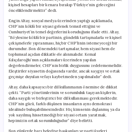
kişisel hesapları bir kenara bırakıp Türkiye’nin geleceğini
önceliklendirmektir” dedi.
Engin Altay, sosyal medya üzerinden yaptığı açıklamada,
CHP’nin köklü bir siyasi gelenek temsil ettiğini ve
Cumhuriyet’in temel değerlerini koruduğunu ifade etti. Altay,
“Böylesine köklü bir partinin, gündelik tartışmalarla ve kişisel
çekişmelerle yıpranması, hiçbir CHP’linin istemeyeceği bir
durumdur. Son dönemdeki tartışmalar, hem siyasi hem de
toplumsal açıdan dikkatle ele alınmalıdır. Kemal
Kılıçdaroğlu’nun açıklamaları üzerinden yapılan
değerlendirmeler, CHP’nin birlik duygusunu zedelememelidir.
Eleştiriler siyasetin doğasında vardır, ancak saygıyı ve ortak
geçmişe duyulan vefayı kaybetmeden yapılmalıdır” dedi.
Altay, daha kapsayıcı bir dil kullanmanın önemine de dikkat
çekti. “Parti yönetimlerinin ve sorumluluk taşıyan kişilerin,
daha saygılı ve birleştirici bir dil kullanması gerekmektedir.
CHP’nin gücü, farklı düşünen insanların aynı demokrasi
idealinde buluşabilmesindedir. Hiç kimsenin dışlanmış ya da
yok sayılmış hissetmediği bir siyasi ortam yaratmak,
hepimizin ortak sorumluluğudur” diye belirtti.
Son günlerde bazı belediye başkanları ve parti üyeleri