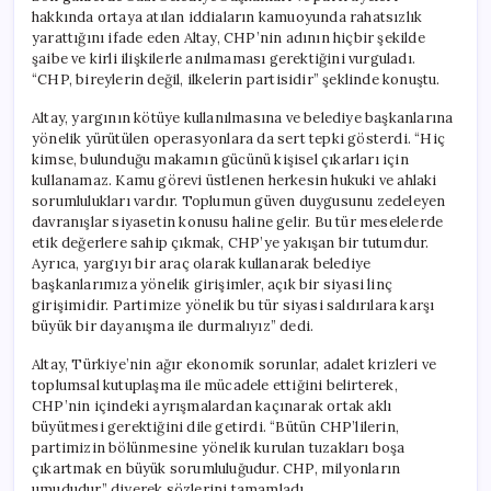
hakkında ortaya atılan iddiaların kamuoyunda rahatsızlık
yarattığını ifade eden Altay, CHP’nin adının hiçbir şekilde
şaibe ve kirli ilişkilerle anılmaması gerektiğini vurguladı.
“CHP, bireylerin değil, ilkelerin partisidir” şeklinde konuştu.
Altay, yargının kötüye kullanılmasına ve belediye başkanlarına
yönelik yürütülen operasyonlara da sert tepki gösterdi. “Hiç
kimse, bulunduğu makamın gücünü kişisel çıkarları için
kullanamaz. Kamu görevi üstlenen herkesin hukuki ve ahlaki
sorumlulukları vardır. Toplumun güven duygusunu zedeleyen
davranışlar siyasetin konusu haline gelir. Bu tür meselelerde
etik değerlere sahip çıkmak, CHP’ye yakışan bir tutumdur.
Ayrıca, yargıyı bir araç olarak kullanarak belediye
başkanlarımıza yönelik girişimler, açık bir siyasi linç
girişimidir. Partimize yönelik bu tür siyasi saldırılara karşı
büyük bir dayanışma ile durmalıyız” dedi.
Altay, Türkiye’nin ağır ekonomik sorunlar, adalet krizleri ve
toplumsal kutuplaşma ile mücadele ettiğini belirterek,
CHP’nin içindeki ayrışmalardan kaçınarak ortak aklı
büyütmesi gerektiğini dile getirdi. “Bütün CHP’lilerin,
partimizin bölünmesine yönelik kurulan tuzakları boşa
çıkartmak en büyük sorumluluğudur. CHP, milyonların
umududur” diyerek sözlerini tamamladı.