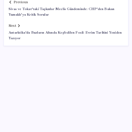
Previous
Sivas ve Tokat’taki Taşkınlar Meclis Gündeminde: CHP’den Bakan
Yumaklı’ya Kritik Sorular
Next
Antarktika’da Buzların Altında Keşfedilen Fosil: Evrim Tarihini Yeniden
Yazıyor
SON YAZILAR
Belçika geçen ay LNG ithalatında Rusya’ya bağımlı
kaldı