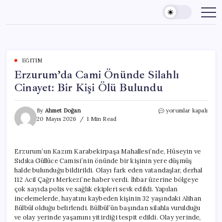
Skip
to
content
EĞITIM
Erzurum’da Cami Önünde Silahlı
Cinayet: Bir Kişi Ölü Bulundu
Erzurum’da
By
Ahmet Doğan
yorumlar kapalı
Cami
20 Mayıs 2026
1 Min Read
Önünde
Silahlı
Cinayet:
Erzurum’un Kazım Karabekirpaşa Mahallesi’nde, Hüseyin ve
Bir
Sıdıka Güllüce Camisi’nin önünde bir kişinin yere düşmüş
Kişi
Ölü
halde bulunduğu bildirildi. Olayı fark eden vatandaşlar, derhal
Bulundu
112 Acil Çağrı Merkezi’ne haber verdi. İhbar üzerine bölgeye
için
çok sayıda polis ve sağlık ekipleri sevk edildi. Yapılan
incelemelerde, hayatını kaybeden kişinin 32 yaşındaki Alihan
Bülbül olduğu belirlendi. Bülbül’ün başından silahla vurulduğu
ve olay yerinde yaşamını yitirdiği tespit edildi. Olay yerinde,