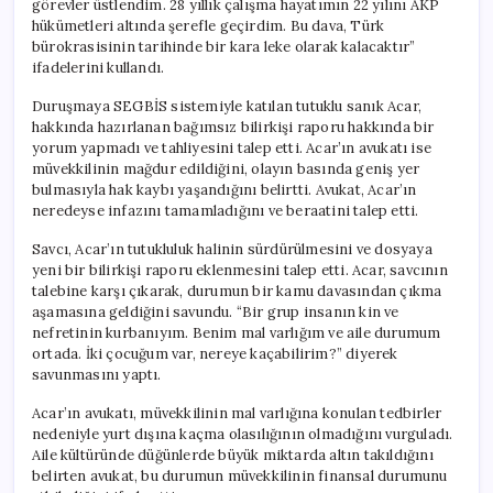
görevler üstlendim. 28 yıllık çalışma hayatımın 22 yılını AKP
Görev
hükümetleri altında şerefle geçirdim. Bu dava, Türk
Aldım’
bürokrasisinin tarihinde bir kara leke olarak kalacaktır”
için
ifadelerini kullandı.
Duruşmaya SEGBİS sistemiyle katılan tutuklu sanık Acar,
hakkında hazırlanan bağımsız bilirkişi raporu hakkında bir
yorum yapmadı ve tahliyesini talep etti. Acar’ın avukatı ise
müvekkilinin mağdur edildiğini, olayın basında geniş yer
bulmasıyla hak kaybı yaşandığını belirtti. Avukat, Acar’ın
neredeyse infazını tamamladığını ve beraatini talep etti.
Savcı, Acar’ın tutukluluk halinin sürdürülmesini ve dosyaya
yeni bir bilirkişi raporu eklenmesini talep etti. Acar, savcının
talebine karşı çıkarak, durumun bir kamu davasından çıkma
aşamasına geldiğini savundu. “Bir grup insanın kin ve
nefretinin kurbanıyım. Benim mal varlığım ve aile durumum
ortada. İki çocuğum var, nereye kaçabilirim?” diyerek
savunmasını yaptı.
Acar’ın avukatı, müvekkilinin mal varlığına konulan tedbirler
nedeniyle yurt dışına kaçma olasılığının olmadığını vurguladı.
Aile kültüründe düğünlerde büyük miktarda altın takıldığını
belirten avukat, bu durumun müvekkilinin finansal durumunu