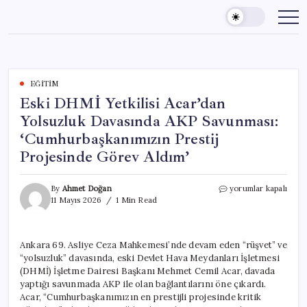
Skip
to
content
EĞITIM
Eski DHMİ Yetkilisi Acar’dan
Yolsuzluk Davasında AKP Savunması:
‘Cumhurbaşkanımızın Prestij
Projesinde Görev Aldım’
Eski
By
Ahmet Doğan
yorumlar kapalı
DHMİ
11 Mayıs 2026
1 Min Read
Yetkilisi
Acar’dan
Yolsuzluk
Ankara 69. Asliye Ceza Mahkemesi’nde devam eden “rüşvet” ve
Davasında
“yolsuzluk” davasında, eski Devlet Hava Meydanları İşletmesi
AKP
Savunması:
(DHMİ) İşletme Dairesi Başkanı Mehmet Cemil Acar, davada
‘Cumhurbaşkanımızı
yaptığı savunmada AKP ile olan bağlantılarını öne çıkardı.
Prestij
Acar, “Cumhurbaşkanımızın en prestijli projesinde kritik
Projesinde