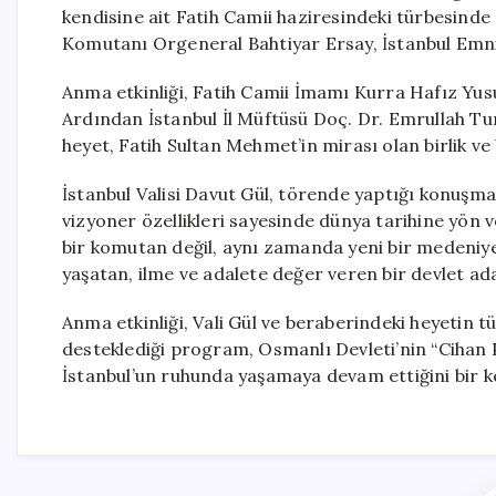
kendisine ait Fatih Camii haziresindeki türbesinde a
Komutanı Orgeneral Bahtiyar Ersay, İstanbul Emniy
Anma etkinliği, Fatih Camii İmamı Kurra Hafız Yusuf
Ardından İstanbul İl Müftüsü Doç. Dr. Emrullah Tu
heyet, Fatih Sultan Mehmet’in mirası olan birlik ve 
İstanbul Valisi Davut Gül, törende yaptığı konuşmad
vizyoner özellikleri sayesinde dünya tarihine yön v
bir komutan değil, aynı zamanda yeni bir medeniyet 
yaşatan, ilme ve adalete değer veren bir devlet ad
Anma etkinliği, Vali Gül ve beraberindeki heyetin tü
desteklediği program, Osmanlı Devleti’nin “Cihan Pa
İstanbul’un ruhunda yaşamaya devam ettiğini bir ke