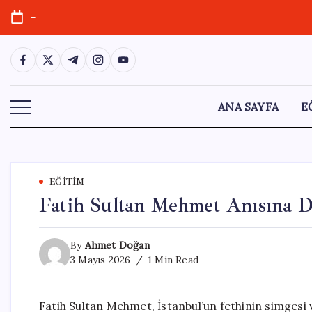
Skip
-
to
content
https://www.facebook.com/
https://twitter.com/
https://t.me/
https://www.instagram.com/
https://youtube.com/
ANA SAYFA
E
EĞITIM
Fatih Sultan Mehmet Anısına De
By
Ahmet Doğan
3 Mayıs 2026
1 Min Read
Fatih Sultan Mehmet, İstanbul’un fethinin simgesi