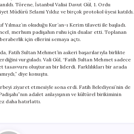
Zirvesi
nıldı. Törene, İstanbul Valisi Davut Gül, 1. Ordu
Bir
et Müdürü Selami Yıldız ve birçok protokol üyesi katıldı.
Araya
Geldi
 Yılmaz’ın okuduğu Kur’an-ı Kerim tilaveti ile başladı.
için
ncel, merhum padişahın ruhu için dualar etti. Toplanan
beraberlik için ellerini semaya açtı.
a, Fatih Sultan Mehmet’in askeri başarılarıyla birlikte
erdiğini vurguladı. Vali Gül, “Fatih Sultan Mehmet sadece
tasavvuru oluşturan bir liderdi. Farklılıkları bir arada
amıydı,” diye konuştu.
rbeyi ziyaret etmesiyle sona erdi. Fatih Belediyesi’nin de
dişahı”nın adalet anlayışının ve kültürel birikiminin
z daha hatırlattı.