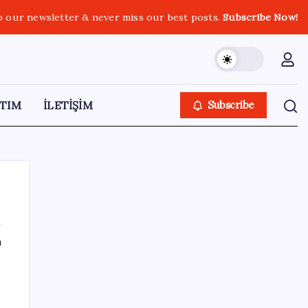
o our newsletter & never miss our best posts.
Subscribe Now!
TIM
İLETİŞİM
Subscribe
ı
SON YAZILAR
Belçika geçen ay LNG ithalatında Rusya’ya
bağımlı kaldı