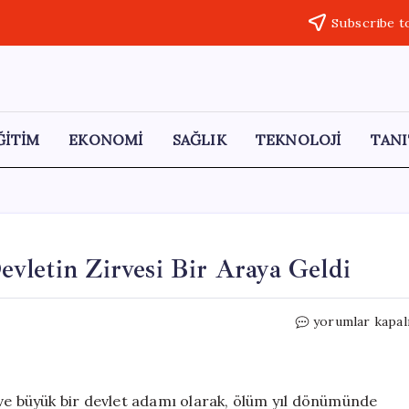
Subscribe t
ĞİTİM
EKONOMİ
SAĞLIK
TEKNOLOJİ
TANI
vletin Zirvesi Bir Araya Geldi
Fatih
yorumlar kapal
Sultan
Mehmet
Anısına
Devletin
 ve büyük bir devlet adamı olarak, ölüm yıl dönümünde