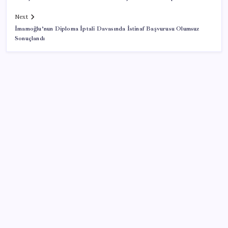
Next
İmamoğlu’nun Diploma İptali Davasında İstinaf Başvurusu Olumsuz
Sonuçlandı
SON YAZILAR
ABD, İran-Umman anlaşması sonrası ablukayı
kaldıracak
Yapay zeka bu kez gerçek bir canlı üretti
Zihin Okuyan Yapay Zeka Firması: Beynini Okutana
50 Dolar