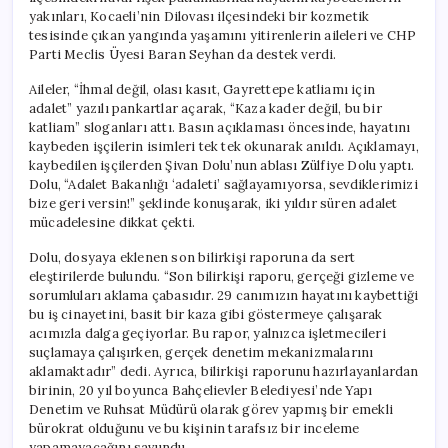
yakınları, Kocaeli’nin Dilovası ilçesindeki bir kozmetik
tesisinde çıkan yangında yaşamını yitirenlerin aileleri ve CHP
Parti Meclis Üyesi Baran Seyhan da destek verdi.
Aileler, “İhmal değil, olası kasıt, Gayrettepe katliamı için
adalet” yazılı pankartlar açarak, “Kaza kader değil, bu bir
katliam” sloganları attı. Basın açıklaması öncesinde, hayatını
kaybeden işçilerin isimleri tek tek okunarak anıldı. Açıklamayı,
kaybedilen işçilerden Şivan Dolu’nun ablası Zülfiye Dolu yaptı.
Dolu, “Adalet Bakanlığı ‘adaleti’ sağlayamıyorsa, sevdiklerimizi
bize geri versin!” şeklinde konuşarak, iki yıldır süren adalet
mücadelesine dikkat çekti.
Dolu, dosyaya eklenen son bilirkişi raporuna da sert
eleştirilerde bulundu. “Son bilirkişi raporu, gerçeği gizleme ve
sorumluları aklama çabasıdır. 29 canımızın hayatını kaybettiği
bu iş cinayetini, basit bir kaza gibi göstermeye çalışarak
acımızla dalga geçiyorlar. Bu rapor, yalnızca işletmecileri
suçlamaya çalışırken, gerçek denetim mekanizmalarını
aklamaktadır” dedi. Ayrıca, bilirkişi raporunu hazırlayanlardan
birinin, 20 yıl boyunca Bahçelievler Belediyesi’nde Yapı
Denetim ve Ruhsat Müdürü olarak görev yapmış bir emekli
bürokrat olduğunu ve bu kişinin tarafsız bir inceleme
yapamayacağını savundu.