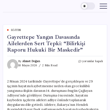
Skip
to
content
EĞITIM
Gayrettepe Yangın Davasında
Ailelerden Sert Tepki: “Bilirkişi
Raporu Hukuki Bir Maskedir”
Gayrettepe
By
Ahmet Doğan
yorumlar kapalı
Yangın
18 Mayıs 2026
2 Min Read
Davasında
Ailelerden
Sert
2 Nisan 2024 tarihinde Gayrettepe’de gerçekleşen ve 29
Tepki:
işçinin hayatını kaybetmesine neden olan gece kulübü
“Bilirkişi
Raporu
yangınına ilişkin davanın 14. duruşması bugün Çağlayan
Hukuki
Adliyesi’nde görülüyor. Duruşma öncesinde, hayatını
Bir
kaybeden işçilerin aileleri adliye önünde toplanarak
Maskedir”
duygularını dile getirdi. Ailelere, Sakarya’nın Hendek
için
ilçesindeki havai fişek patlamasında hayatını kaybedenlerin