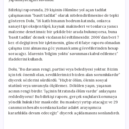
Bilirkişi raporunda, 29 kişinin ölümüne yol açan tadilat
çalışmasının “basit tadilat” olarak nitelendirilmesine de tepki
gösteren Dolu, “16 katlı binanın bodrum katında, onlarca
sanayi tipi oksijen tüpü, kaynak makineleri ve tonlarca yanıcı
malzeme denetimsiz bir şekilde bir arada bulunuyorsa, buna
‘basit tadilat’ demek vicdanın köreltilmesidir. 2006’dan beri 7
kez el değiştiren bir işletmenin, güncel itfaiye raporu olmadan
çalışma izni almasına göz yuman kamu görevlilerinden hesap
soracağız. İdarenin ‘bilgim yoktu’ savunması kabul edilemez”
ifadelerini kullandı.
Dolu, “Bu davanın rengi, partisi veya belediyesi yoktur. Bizim
için tek önemli olan, sevdiklerimizi bizden alan sorumlulardır”
diyerek sözlerini sürdürdü. “Hiçbir ölüm, ölenin sosyal
statüsü veya unvanıyla ölçülemez. Dökülen yaşın, yaşanan
acının rengi birdir. ‘İşçinin fıtratında ölüm vardır’ anlayışını
reddediyoruz! Bu bilirkişi raporu, gerçek suçluları korumaya
yönelik hukuki bir maskedir. Bu maskeyi yırtıp atacağız ve 29
canımızın hesabı sorulana kadar adalet arayışımıza
kararlılıkla devam edeceğiz” diyerek açıklamasını sonlandırdı.