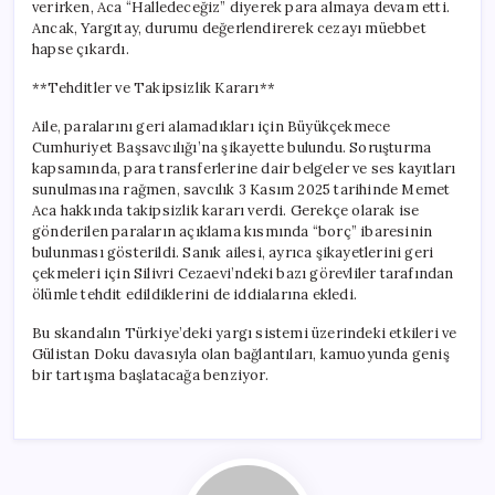
verirken, Aca “Halledeceğiz” diyerek para almaya devam etti.
Ancak, Yargıtay, durumu değerlendirerek cezayı müebbet
hapse çıkardı.
**Tehditler ve Takipsizlik Kararı**
Aile, paralarını geri alamadıkları için Büyükçekmece
Cumhuriyet Başsavcılığı’na şikayette bulundu. Soruşturma
kapsamında, para transferlerine dair belgeler ve ses kayıtları
sunulmasına rağmen, savcılık 3 Kasım 2025 tarihinde Memet
Aca hakkında takipsizlik kararı verdi. Gerekçe olarak ise
gönderilen paraların açıklama kısmında “borç” ibaresinin
bulunması gösterildi. Sanık ailesi, ayrıca şikayetlerini geri
çekmeleri için Silivri Cezaevi’ndeki bazı görevliler tarafından
ölümle tehdit edildiklerini de iddialarına ekledi.
Bu skandalın Türkiye’deki yargı sistemi üzerindeki etkileri ve
Gülistan Doku davasıyla olan bağlantıları, kamuoyunda geniş
bir tartışma başlatacağa benziyor.