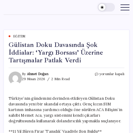
Skip
to
content
EĞITIM
Gülistan Doku Davasında Şok
İddialar: ‘Yargı Borsası’ Üzerine
Tartışmalar Patlak Verdi
Gülistan
By
Ahmet Doğan
yorumlar kapalı
Doku
29 Nisan 2026
2 Min Read
Davasında
Şok
İddialar:
Türkiye’nin gündemini derinden etkileyen Gülistan Doku
‘Yargı
davasında yeni bir skandal ortaya çıktı. Genç kızın SIM
Borsası’
Üzerine
kartının imhasına yardımcı olduğu öne sürülen ACA Bilişim’in
Tartışmalar
sahibi Memet Aca, yargı sistemini kendi çıkarları
Patlak
doğrultusunda kullanarak dolandırıcılık yapmakla suçlanıyor.
Verdi
için
**11 Yıl Süren Firar ‘Tanıdık’ Vaadiyle Son Buldu**