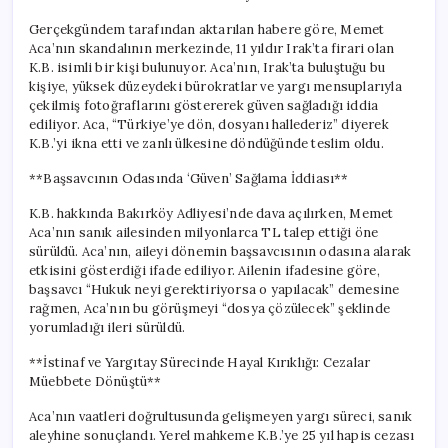
Gerçekgündem tarafından aktarılan habere göre, Memet
Aca’nın skandalının merkezinde, 11 yıldır Irak’ta firari olan
K.B. isimli bir kişi bulunuyor. Aca’nın, Irak’ta buluştuğu bu
kişiye, yüksek düzeydeki bürokratlar ve yargı mensuplarıyla
çekilmiş fotoğraflarını göstererek güven sağladığı iddia
ediliyor. Aca, “Türkiye’ye dön, dosyanı hallederiz” diyerek
K.B.’yi ikna etti ve zanlı ülkesine döndüğünde teslim oldu.
**Başsavcının Odasında ‘Güven’ Sağlama İddiası**
K.B. hakkında Bakırköy Adliyesi’nde dava açılırken, Memet
Aca’nın sanık ailesinden milyonlarca TL talep ettiği öne
sürüldü. Aca’nın, aileyi dönemin başsavcısının odasına alarak
etkisini gösterdiği ifade ediliyor. Ailenin ifadesine göre,
başsavcı “Hukuk neyi gerektiriyorsa o yapılacak” demesine
rağmen, Aca’nın bu görüşmeyi “dosya çözülecek” şeklinde
yorumladığı ileri sürüldü.
**İstinaf ve Yargıtay Sürecinde Hayal Kırıklığı: Cezalar
Müebbete Dönüştü**
Aca’nın vaatleri doğrultusunda gelişmeyen yargı süreci, sanık
aleyhine sonuçlandı. Yerel mahkeme K.B.’ye 25 yıl hapis cezası