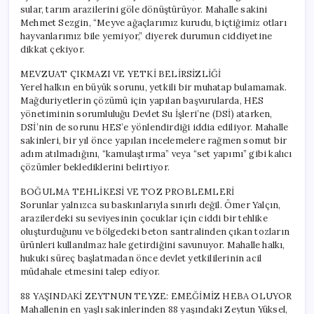
sular, tarım arazilerini göle dönüştürüyor. Mahalle sakini
Mehmet Sezgin, “Meyve ağaçlarımız kurudu, biçtiğimiz otları
hayvanlarımız bile yemiyor,” diyerek durumun ciddiyetine
dikkat çekiyor.
MEVZUAT ÇIKMAZI VE YETKİ BELİRSİZLİĞİ
Yerel halkın en büyük sorunu, yetkili bir muhatap bulamamak.
Mağduriyetlerin çözümü için yapılan başvurularda, HES
yönetiminin sorumluluğu Devlet Su İşleri’ne (DSİ) atarken,
DSİ’nin de sorunu HES’e yönlendirdiği iddia ediliyor. Mahalle
sakinleri, bir yıl önce yapılan incelemelere rağmen somut bir
adım atılmadığını, “kamulaştırma” veya “set yapımı” gibi kalıcı
çözümler beklediklerini belirtiyor.
BOĞULMA TEHLİKESİ VE TOZ PROBLEMLERİ
Sorunlar yalnızca su baskınlarıyla sınırlı değil. Ömer Yalçın,
arazilerdeki su seviyesinin çocuklar için ciddi bir tehlike
oluşturduğunu ve bölgedeki beton santralinden çıkan tozların
ürünleri kullanılmaz hale getirdiğini savunuyor. Mahalle halkı,
hukuki süreç başlatmadan önce devlet yetkililerinin acil
müdahale etmesini talep ediyor.
88 YAŞINDAKİ ZEYTNUN TEYZE: EMEĞİMİZ HEBA OLUYOR
Mahallenin en yaşlı sakinlerinden 88 yaşındaki Zeytun Yüksel,