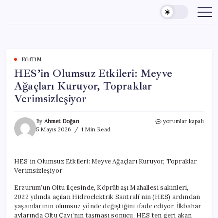
Skip
to
content
EĞITIM
HES’in Olumsuz Etkileri: Meyve
Ağaçları Kuruyor, Topraklar
Verimsizleşiyor
HES’in
By
Ahmet Doğan
yorumlar kapalı
Olumsuz
5 Mayıs 2026
1 Min Read
Etkileri:
Meyve
Ağaçları
HES’in Olumsuz Etkileri: Meyve Ağaçları Kuruyor, Topraklar
Kuruyor,
Verimsizleşiyor
Topraklar
Verimsizleşiyor
Erzurum’un Oltu ilçesinde, Köprübaşı Mahallesi sakinleri,
için
2022 yılında açılan Hidroelektrik Santrali’nin (HES) ardından
yaşamlarının olumsuz yönde değiştiğini ifade ediyor. İlkbahar
aylarında Oltu Çayı’nın taşması sonucu, HES’ten geri akan