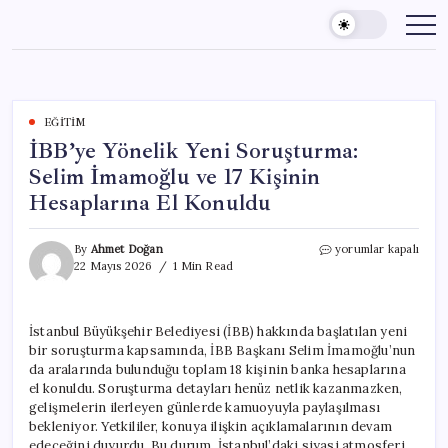
Skip
to
content
EĞITIM
İBB’ye Yönelik Yeni Soruşturma:
Selim İmamoğlu ve 17 Kişinin
Hesaplarına El Konuldu
İBB’ye
By
Ahmet Doğan
yorumlar kapalı
Yönelik
22 Mayıs 2026
1 Min Read
Yeni
Soruşturma:
Selim
İstanbul Büyükşehir Belediyesi (İBB) hakkında başlatılan yeni
İmamoğlu
bir soruşturma kapsamında, İBB Başkanı Selim İmamoğlu’nun
ve
17
da aralarında bulunduğu toplam 18 kişinin banka hesaplarına
Kişinin
el konuldu. Soruşturma detayları henüz netlik kazanmazken,
Hesaplarına
gelişmelerin ilerleyen günlerde kamuoyuyla paylaşılması
El
bekleniyor. Yetkililer, konuya ilişkin açıklamalarının devam
Konuldu
edeceğini duyurdu. Bu durum, İstanbul’daki siyasi atmosferi