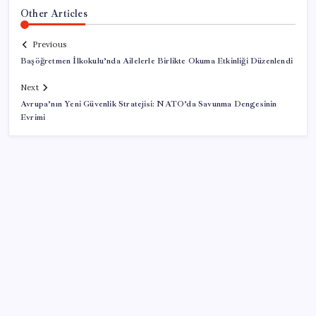
Other Articles
Previous
Başöğretmen İlkokulu’nda Ailelerle Birlikte Okuma Etkinliği Düzenlendi
Next
Avrupa’nın Yeni Güvenlik Stratejisi: NATO’da Savunma Dengesinin
Evrimi
SON YAZILAR
ABD, İran-Umman anlaşması sonrası ablukayı