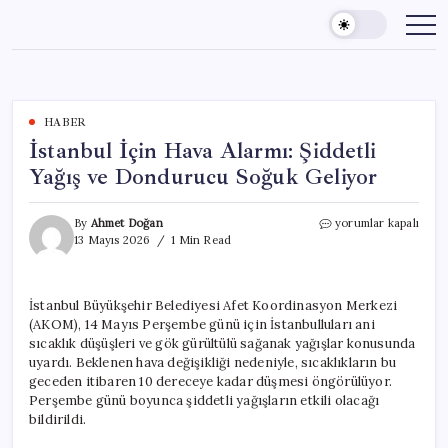
Skip
to
content
HABER
İstanbul İçin Hava Alarmı: Şiddetli
Yağış ve Dondurucu Soğuk Geliyor
İstanbul
By
Ahmet Doğan
yorumlar kapalı
İçin
13 Mayıs 2026
1 Min Read
Hava
Alarmı:
Şiddetli
İstanbul Büyükşehir Belediyesi Afet Koordinasyon Merkezi
Yağış
(AKOM), 14 Mayıs Perşembe günü için İstanbulluları ani
ve
Dondurucu
sıcaklık düşüşleri ve gök gürültülü sağanak yağışlar konusunda
Soğuk
uyardı. Beklenen hava değişikliği nedeniyle, sıcaklıkların bu
Geliyor
geceden itibaren 10 dereceye kadar düşmesi öngörülüyor.
için
Perşembe günü boyunca şiddetli yağışların etkili olacağı
bildirildi.