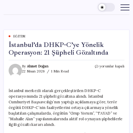
Skip
to
content
EĞITIM
İstanbul’da DHKP-C’ye Yönelik
Operasyon: 21 Şüpheli Gözaltında
İstanbul’da
By
Ahmet Doğan
yorumlar kapalı
DHKP-
22 Nisan 2026
1 Min Read
C’ye
Yönelik
Operasyon:
İstanbul merkezli olarak gerçekleştirilen DHKP-C
21
operasyonunda 21 şüpheli gözaltına alındı. İstanbul
Şüpheli
Gözaltında
Cumhuriyet Başsavcılığı’nın yaptığı açıklamaya göre, terör
için
örgütü DHKP-C’nin faaliyetlerini ortaya çıkarmaya yönelik
başlatılan çalışmalarda, örgütün “Grup Yorum”, “TAYAD” ve
“Mahalle Alan” yapılanmalarında aktif rol oynayan şüphelilerle
ilgili gözaltı kararı alındı.