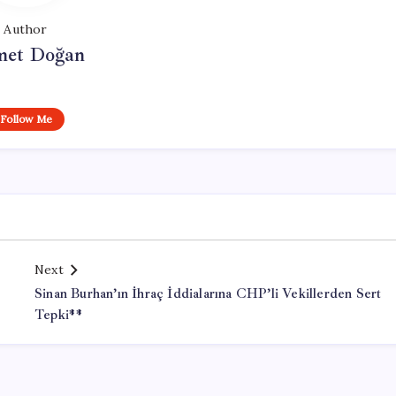
Author
et Doğan
Follow Me
Next
:
Sinan Burhan’ın İhraç İddialarına CHP’li Vekillerden Sert
Tepki**