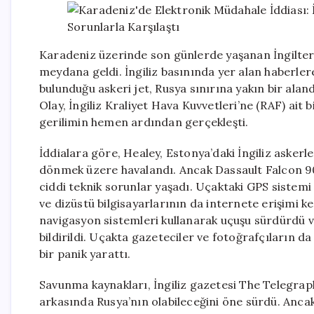
Karadeniz üzerinde son günlerde yaşanan İngiltere
meydana geldi. İngiliz basınında yer alan haberle
bulunduğu askeri jet, Rusya sınırına yakın bir ala
Olay, İngiliz Kraliyet Hava Kuvvetleri’ne (RAF) ait 
gerilimin hemen ardından gerçekleşti.
İddialara göre, Healey, Estonya’daki İngiliz asker
dönmek üzere havalandı. Ancak Dassault Falcon 90
ciddi teknik sorunlar yaşadı. Uçaktaki GPS sistemi
ve dizüstü bilgisayarlarının da internete erişimi kes
navigasyon sistemleri kullanarak uçuşu sürdürdü ve
bildirildi. Uçakta gazeteciler ve fotoğrafçıların d
bir panik yarattı.
Savunma kaynakları, İngiliz gazetesi The Telegrap
arkasında Rusya’nın olabileceğini öne sürdü. Anca