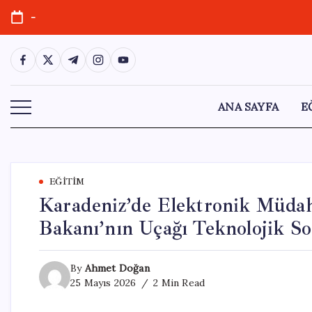
Skip
-
to
content
https://www.facebook.com/
https://twitter.com/
https://t.me/
https://www.instagram.com/
https://youtube.com/
ANA SAYFA
E
EĞITIM
Karadeniz’de Elektronik Müdaha
Bakanı’nın Uçağı Teknolojik Sor
By
Ahmet Doğan
25 Mayıs 2026
2 Min Read