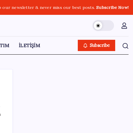
o our newsletter & never miss our best posts.
Subscribe Now!
TIM
İLETİŞİM
Subscribe
SON YAZILAR
ı
Belçika geçen ay LNG ithalatında Rusya’ya
bağımlı kaldı