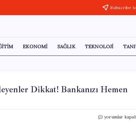
Subscribe t
ĞİTİM
EKONOMİ
SAĞLIK
TEKNOLOJİ
TANI
deyenler Dikkat! Bankanızı Hemen
Kredi
yorumlar kapal
Kartı
Borcunu
Asgari