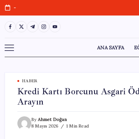
Skip
-
to
content
https://www.facebook.com/
https://twitter.com/
https://t.me/
https://www.instagram.com/
https://youtube.com/
ANA SAYFA
E
HABER
Kredi Kartı Borcunu Asgari Ö
Arayın
By
Ahmet Doğan
8 Mayıs 2026
1 Min Read