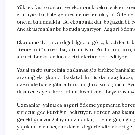
Yüksek faiz oranları ve ekonomik belirsizlikler, kre
zorlayıcı bir hale gelmesine neden oluyor. Ödemel
önemi bulunmakta. Bu ekonomik dar boğazda birçok
Ancak uzmanlar bu konuda uyarıyor: Asgari öde
Ekonomistlerin verdiği bilgilere göre, kredi ka
“temerrüt” süreci başlatılabiliyor. Bu durum, borç
süreci, bankanın hukuk birimlerine devrediliyor.
Yasal takip sürecinin başlamasıyla birlikte bankalar
aracılığıyla işlemler başlatabilir. Bu da maaş hac
üzerinde haciz gibi ciddi sonuçlara yol açabilir. Ayr
düşürerek yeni kredi alma, kredi kartı başvurusu vey
Uzmanlar, yalnızca asgari ödeme yapmanın borcun
sürecini geciktirdiğini belirtiyor. Borcun ana kıs
gerektiğini vurgulayan uzmanlar, ödeme güçlüğü ç
yapılandırma seçeneklerini değerlendirmeleri gerek