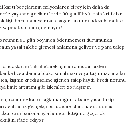
Ödeyenler
di kartı borçlarının milyonlarca birey için daha da
Dikkat!
erde yaşanan gecikmelerde 90 günlük sürenin kritik bir
Bankanızı
 kişi, borcunun yalnızca asgari kısmını ödeyebilmekte.
Hemen
me yapmak sorunu çözmüyor!
Arayın
için
rtı borcunun 90 gün boyunca ödenmemesi durumunda
lunun yasal takibe girmesi anlamına geliyor ve para talep
, alacaklarını tahsil etmek için icra müdürlükleri
zi, banka hesaplarına bloke konulması veya taşınmaz mallar
ıca, kişinin kredi siciline işlenen takip kaydı, kredi notunu
a limit artırımı gibi işlemleri zorlaştırır.
 çözümüne katkı sağlamadığını, aksine yasal takip
mını azaltacak gerçekçi bir ödeme planı hazırlanması
ekenlerin bankalarıyla hemen iletişime geçerek
tiğini ifade ediyor.