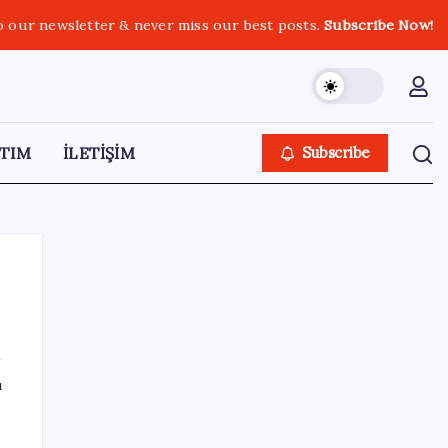
o our newsletter & never miss our best posts.
Subscribe Now!
TIM
İLETİŞİM
Subscribe
SON YAZILAR
ı
Belçika geçen ay LNG ithalatında Rusya’ya
bağımlı kaldı