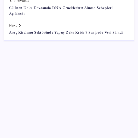
Previous
Gülistan Doku Davasında DNA Örneklerinin Alınma Sebepleri
Açıklandı
Next
Araç Kiralama Sektöründe Yapay Zeka Krizi: 9 Saniyede Veri Silindi
SON YAZILAR
Altında yükseliş kapıda mı? Uzman isimden ezber
bozan tahmin!
Faizsiz ev ve araba alımına kısıtlama