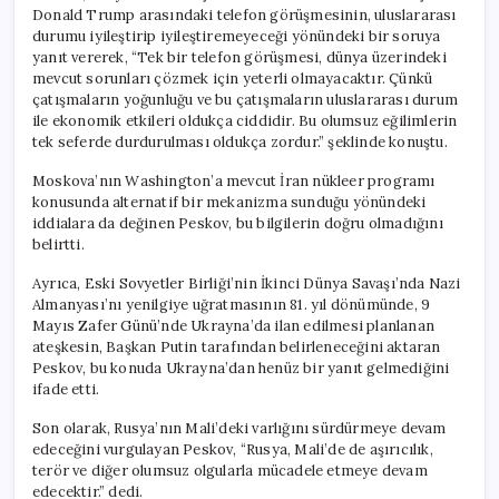
Donald Trump arasındaki telefon görüşmesinin, uluslararası
durumu iyileştirip iyileştiremeyeceği yönündeki bir soruya
yanıt vererek, “Tek bir telefon görüşmesi, dünya üzerindeki
mevcut sorunları çözmek için yeterli olmayacaktır. Çünkü
çatışmaların yoğunluğu ve bu çatışmaların uluslararası durum
ile ekonomik etkileri oldukça ciddidir. Bu olumsuz eğilimlerin
tek seferde durdurulması oldukça zordur.” şeklinde konuştu.
Moskova’nın Washington’a mevcut İran nükleer programı
konusunda alternatif bir mekanizma sunduğu yönündeki
iddialara da değinen Peskov, bu bilgilerin doğru olmadığını
belirtti.
Ayrıca, Eski Sovyetler Birliği’nin İkinci Dünya Savaşı’nda Nazi
Almanyası’nı yenilgiye uğratmasının 81. yıl dönümünde, 9
Mayıs Zafer Günü’nde Ukrayna’da ilan edilmesi planlanan
ateşkesin, Başkan Putin tarafından belirleneceğini aktaran
Peskov, bu konuda Ukrayna’dan henüz bir yanıt gelmediğini
ifade etti.
Son olarak, Rusya’nın Mali’deki varlığını sürdürmeye devam
edeceğini vurgulayan Peskov, “Rusya, Mali’de de aşırıcılık,
terör ve diğer olumsuz olgularla mücadele etmeye devam
edecektir.” dedi.