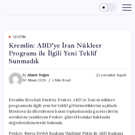
Skip
to
content
EĞITIM
Kremlin: ABD’ye İran Nükleer
Programı ile İlgili Yeni Teklif
Sunmadık
Kremlin:
By
Ahmet Doğan
yorumlar kapalı
ABD’ye
30 Nisan 2026
1 Min Read
İran
Nükleer
Programı
Kremlin Sözcüsü Dmitriy Peskov, ABD’ye İran’ın nükleer
ile
programıyla ilgili yeni bir teklif götürmediklerini açıkladı.
İlgili
Yeni
Moskova’da düzenlenen basın toplantısında gazetecilerin
Teklif
sorularını yanıtlayan Peskov, güncel konular hakkında
Sunmadık
değerlendirmelerde bulundu.
için
Peskov, Rusya Devlet Başkanı Vladimir Putin ile ABD Başkanı