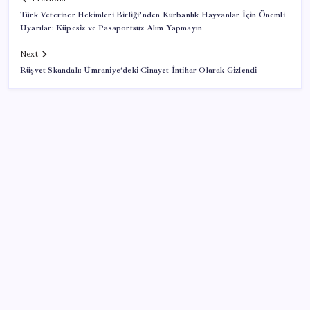
Türk Veteriner Hekimleri Birliği’nden Kurbanlık Hayvanlar İçin Önemli
Uyarılar: Küpesiz ve Pasaportsuz Alım Yapmayın
Next
Rüşvet Skandalı: Ümraniye’deki Cinayet İntihar Olarak Gizlendi
SON YAZILAR
Belçika geçen ay LNG ithalatında Rusya’ya bağımlı
kaldı
Savaşın ortasında milyarlar kazandı!