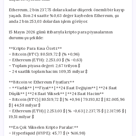
Ethereum, 2 bin 237,75 dolara kadar düşerek önemli bir kayıp
yaşadı. Son 24 saatte %0,63 değer kaybeden Ethereum, şu
anda 2 bin 253,03 dolardan işlem görüyor.
15 Mayıs 2026 günü itibarıyla kripto para piyasalarının
durumu şu şekilde:
**Kripto Para Kısa Özeti:**
– Bitcoin (BTC): 80.519,72 $ (% +0,96)
– Ethereum (ETH): 2.253,03 $ (% -0,63)
– Toplam piyasa değeri: 2,67 trilyon $
– 24 saatlik toplam hacim: 109,35 milyar $
**Bitcoin ve Ethereum Fiyatları:**
– **Varlık** | **Fiyat** | **24 Saat Değişim** | **24 Saat
Düşük** | **24 Saat Yüksek** | **24 Saat Hacim**
– Bitcoin (BTC) | 80.519,72 $ | % +0,96 | 79.193,82 $ | 82.005,96
$ | 44,58 milyar $
– Ethereum (ETH) | 2.253,03 $ | % -0,63 | 2.237,75 $ | 2.317,95 $ |
19,51 milyar $
**En Çok Yükselen Kripto Paralar:**
– Hyperliquid (HYPE): 45,77 $ (+ %16,98)