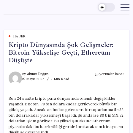
Skip
to
content
HABER
Kripto Dünyasında Şok Gelişmeler:
Bitcoin Yükselişe Geçti, Ethereum
Düşüşte
Kripto
By
Ahmet Doğan
yorumlar kapalı
Dünyasında
15 Mayıs 2026
2 Min Read
Şok
Gelişmeler:
Bitcoin
Son 24 saatte kripto para dünyasında önemli değişiklikler
Yükselişe
yaşandı. Bitcoin, 78 bin dolara kadar gerileyerek büyük bir
Geçti,
Ethereum
çöküş yaşadı. Ancak, ardından gelen sert bir toparlanma ile 82
Düşüşte
bin dolara kadar yükselmeyi başardı. Şu anda ise 80 bin 519,72
için
dolardan işlem görüyor. Bu yükselişin aksine Ethereum,
piyasalardaki bu hareketliliği geride bırakarak son bir ayın en
düşük seviyesine indi.