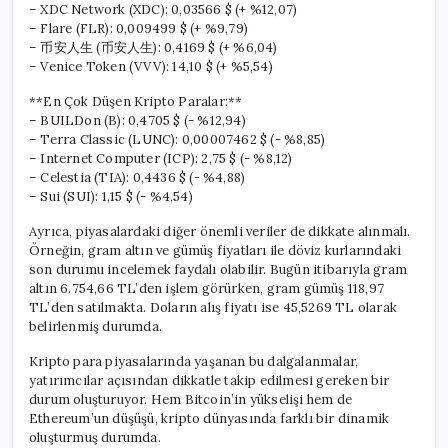
– XDC Network (XDC): 0,03566 $ (+ %12,07)
– Flare (FLR): 0,009499 $ (+ %9,79)
– 币安人生 (币安人生): 0,4169 $ (+ %6,04)
– Venice Token (VVV): 14,10 $ (+ %5,54)
**En Çok Düşen Kripto Paralar:**
– BUILDon (B): 0,4705 $ (- %12,94)
– Terra Classic (LUNC): 0,00007462 $ (- %8,85)
– Internet Computer (ICP): 2,75 $ (- %8,12)
– Celestia (TIA): 0,4436 $ (- %4,88)
– Sui (SUI): 1,15 $ (- %4,54)
Ayrıca, piyasalardaki diğer önemli veriler de dikkate alınmalı.
Örneğin, gram altın ve gümüş fiyatları ile döviz kurlarındaki
son durumu incelemek faydalı olabilir. Bugün itibarıyla gram
altın 6.754,66 TL’den işlem görürken, gram gümüş 118,97
TL’den satılmakta. Doların alış fiyatı ise 45,5269 TL olarak
belirlenmiş durumda.
Kripto para piyasalarında yaşanan bu dalgalanmalar,
yatırımcılar açısından dikkatle takip edilmesi gereken bir
durum oluşturuyor. Hem Bitcoin’in yükselişi hem de
Ethereum’un düşüşü, kripto dünyasında farklı bir dinamik
oluşturmuş durumda.