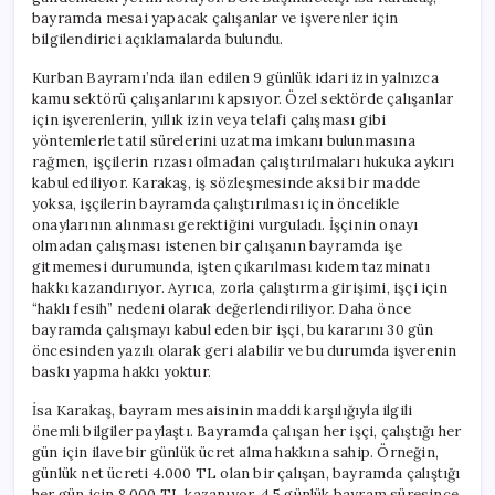
bayramda mesai yapacak çalışanlar ve işverenler için
bilgilendirici açıklamalarda bulundu.
Kurban Bayramı’nda ilan edilen 9 günlük idari izin yalnızca
kamu sektörü çalışanlarını kapsıyor. Özel sektörde çalışanlar
için işverenlerin, yıllık izin veya telafi çalışması gibi
yöntemlerle tatil sürelerini uzatma imkanı bulunmasına
rağmen, işçilerin rızası olmadan çalıştırılmaları hukuka aykırı
kabul ediliyor. Karakaş, iş sözleşmesinde aksi bir madde
yoksa, işçilerin bayramda çalıştırılması için öncelikle
onaylarının alınması gerektiğini vurguladı. İşçinin onayı
olmadan çalışması istenen bir çalışanın bayramda işe
gitmemesi durumunda, işten çıkarılması kıdem tazminatı
hakkı kazandırıyor. Ayrıca, zorla çalıştırma girişimi, işçi için
“haklı fesih” nedeni olarak değerlendiriliyor. Daha önce
bayramda çalışmayı kabul eden bir işçi, bu kararını 30 gün
öncesinden yazılı olarak geri alabilir ve bu durumda işverenin
baskı yapma hakkı yoktur.
İsa Karakaş, bayram mesaisinin maddi karşılığıyla ilgili
önemli bilgiler paylaştı. Bayramda çalışan her işçi, çalıştığı her
gün için ilave bir günlük ücret alma hakkına sahip. Örneğin,
günlük net ücreti 4.000 TL olan bir çalışan, bayramda çalıştığı
her gün için 8.000 TL kazanıyor. 4,5 günlük bayram süresince