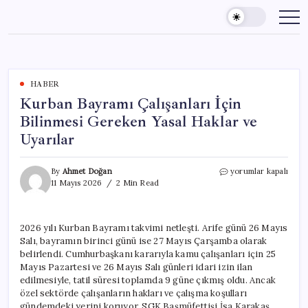
Skip
to
content
HABER
Kurban Bayramı Çalışanları İçin
Bilinmesi Gereken Yasal Haklar ve
Uyarılar
Kurban
By
Ahmet Doğan
yorumlar kapalı
Bayramı
11 Mayıs 2026
2 Min Read
Çalışanları
İçin
Bilinmesi
2026 yılı Kurban Bayramı takvimi netleşti. Arife günü 26 Mayıs
Gereken
Salı, bayramın birinci günü ise 27 Mayıs Çarşamba olarak
Yasal
Haklar
belirlendi. Cumhurbaşkanı kararıyla kamu çalışanları için 25
ve
Mayıs Pazartesi ve 26 Mayıs Salı günleri idari izin ilan
Uyarılar
edilmesiyle, tatil süresi toplamda 9 güne çıkmış oldu. Ancak
için
özel sektörde çalışanların hakları ve çalışma koşulları
gündemdeki yerini koruyor. SGK Başmüfettişi İsa Karakaş,