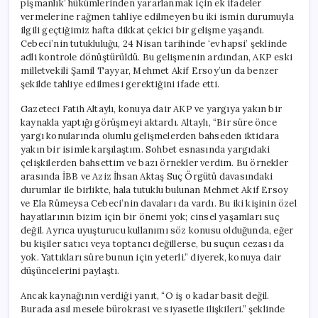
pişmanlık’ hükümlerinden yararlanmak için ek ifadeler
İlişkiler
vermelerine rağmen tahliye edilmeyen bu iki ismin durumuyla
Üzerine
ilgili geçtiğimiz hafta dikkat çekici bir gelişme yaşandı.
Çarpıcı
Cebeci’nin tutukluluğu, 24 Nisan tarihinde ‘ev hapsi’ şeklinde
Açıklamalar
adli kontrole dönüştürüldü. Bu gelişmenin ardından, AKP eski
için
milletvekili Şamil Tayyar, Mehmet Akif Ersoy’un da benzer
şekilde tahliye edilmesi gerektiğini ifade etti.
Gazeteci Fatih Altaylı, konuya dair AKP ve yargıya yakın bir
kaynakla yaptığı görüşmeyi aktardı. Altaylı, “Bir süre önce
yargı konularında olumlu gelişmelerden bahseden iktidara
yakın bir isimle karşılaştım. Sohbet esnasında yargıdaki
çelişkilerden bahsettim ve bazı örnekler verdim. Bu örnekler
arasında İBB ve Aziz İhsan Aktaş Suç Örgütü davasındaki
durumlar ile birlikte, hala tutuklu bulunan Mehmet Akif Ersoy
ve Ela Rümeysa Cebeci’nin davaları da vardı. Bu iki kişinin özel
hayatlarının bizim için bir önemi yok; cinsel yaşamları suç
değil. Ayrıca uyuşturucu kullanımı söz konusu olduğunda, eğer
bu kişiler satıcı veya toptancı değillerse, bu suçun cezası da
yok. Yattıkları süre bunun için yeterli.” diyerek, konuya dair
düşüncelerini paylaştı.
Ancak kaynağının verdiği yanıt, “O iş o kadar basit değil.
Burada asıl mesele bürokrasi ve siyasetle ilişkileri.” şeklinde