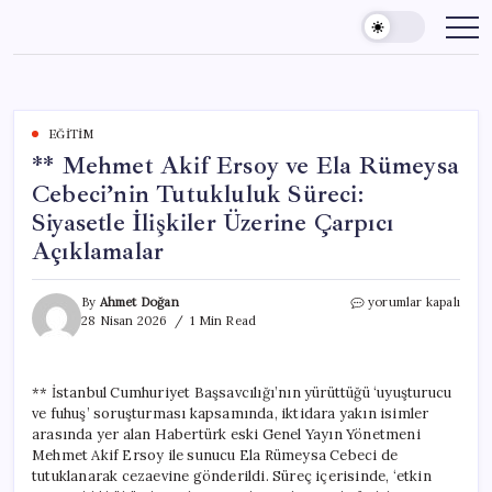
Skip
to
content
EĞITIM
** Mehmet Akif Ersoy ve Ela Rümeysa
Cebeci’nin Tutukluluk Süreci:
Siyasetle İlişkiler Üzerine Çarpıcı
Açıklamalar
**
By
Ahmet Doğan
yorumlar kapalı
Mehmet
28 Nisan 2026
1 Min Read
Akif
Ersoy
ve
** İstanbul Cumhuriyet Başsavcılığı’nın yürüttüğü ‘uyuşturucu
Ela
ve fuhuş’ soruşturması kapsamında, iktidara yakın isimler
Rümeysa
Cebeci’nin
arasında yer alan Habertürk eski Genel Yayın Yönetmeni
Tutukluluk
Mehmet Akif Ersoy ile sunucu Ela Rümeysa Cebeci de
Süreci:
tutuklanarak cezaevine gönderildi. Süreç içerisinde, ‘etkin
Siyasetle