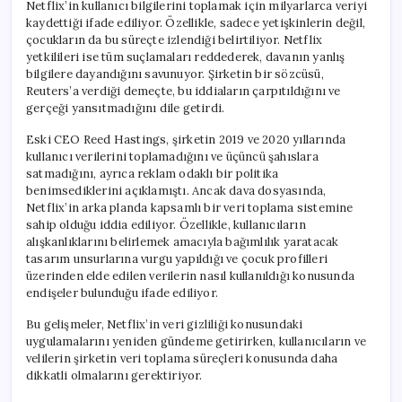
Netflix’in kullanıcı bilgilerini toplamak için milyarlarca veriyi
kaydettiği ifade ediliyor. Özellikle, sadece yetişkinlerin değil,
çocukların da bu süreçte izlendiği belirtiliyor. Netflix
yetkilileri ise tüm suçlamaları reddederek, davanın yanlış
bilgilere dayandığını savunuyor. Şirketin bir sözcüsü,
Reuters’a verdiği demeçte, bu iddiaların çarpıtıldığını ve
gerçeği yansıtmadığını dile getirdi.
Eski CEO Reed Hastings, şirketin 2019 ve 2020 yıllarında
kullanıcı verilerini toplamadığını ve üçüncü şahıslara
satmadığını, ayrıca reklam odaklı bir politika
benimsediklerini açıklamıştı. Ancak dava dosyasında,
Netflix’in arka planda kapsamlı bir veri toplama sistemine
sahip olduğu iddia ediliyor. Özellikle, kullanıcıların
alışkanlıklarını belirlemek amacıyla bağımlılık yaratacak
tasarım unsurlarına vurgu yapıldığı ve çocuk profilleri
üzerinden elde edilen verilerin nasıl kullanıldığı konusunda
endişeler bulunduğu ifade ediliyor.
Bu gelişmeler, Netflix’in veri gizliliği konusundaki
uygulamalarını yeniden gündeme getirirken, kullanıcıların ve
velilerin şirketin veri toplama süreçleri konusunda daha
dikkatli olmalarını gerektiriyor.