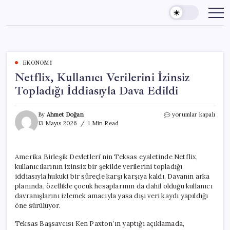
Skip
to
content
EKONOMI
Netflix, Kullanıcı Verilerini İzinsiz
Topladığı İddiasıyla Dava Edildi
Netflix,
By
Ahmet Doğan
yorumlar kapalı
Kullanıcı
13 Mayıs 2026
1 Min Read
Verilerini
İzinsiz
Topladığı
Amerika Birleşik Devletleri’nin Teksas eyaletinde Netflix,
İddiasıyla
kullanıcılarının izinsiz bir şekilde verilerini topladığı
Dava
Edildi
iddiasıyla hukuki bir süreçle karşı karşıya kaldı. Davanın arka
için
planında, özellikle çocuk hesaplarının da dahil olduğu kullanıcı
davranışlarını izlemek amacıyla yasa dışı veri kaydı yapıldığı
öne sürülüyor.
Teksas Başsavcısı Ken Paxton’ın yaptığı açıklamada,