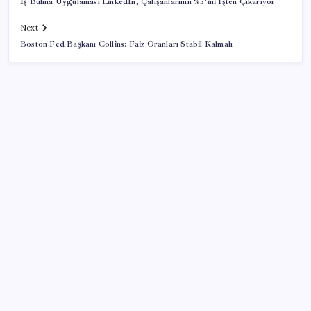
İş Bulma Uygulaması LinkedIn, Çalışanlarının %5’ini İşten Çıkarıyor
Next
Boston Fed Başkanı Collins: Faiz Oranları Stabil Kalmalı
SON YAZILAR
Altında yükseliş kapıda mı? Uzman isimden ezber
bozan tahmin!
Faizsiz ev ve araba alımına kısıtlama
2026 AÖL 3. Dönem sınav sonuçları ne zaman
açıklanacak? Açık Öğretim Lisesi sınav sonuçları