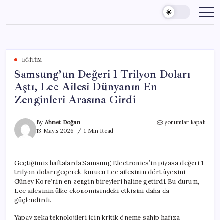
Skip
to
content
EĞITIM
Samsung’un Değeri 1 Trilyon Doları
Aştı, Lee Ailesi Dünyanın En
Zenginleri Arasına Girdi
Samsung’un
By
Ahmet Doğan
yorumlar kapalı
Değeri
13 Mayıs 2026
1 Min Read
1
Trilyon
Doları
Geçtiğimiz haftalarda Samsung Electronics’in piyasa değeri 1
Aştı,
trilyon doları geçerek, kurucu Lee ailesinin dört üyesini
Lee
Ailesi
Güney Kore’nin en zengin bireyleri haline getirdi. Bu durum,
Dünyanın
Lee ailesinin ülke ekonomisindeki etkisini daha da
En
güçlendirdi.
Zenginleri
Arasına
Yapay zeka teknolojileri için kritik öneme sahip hafıza