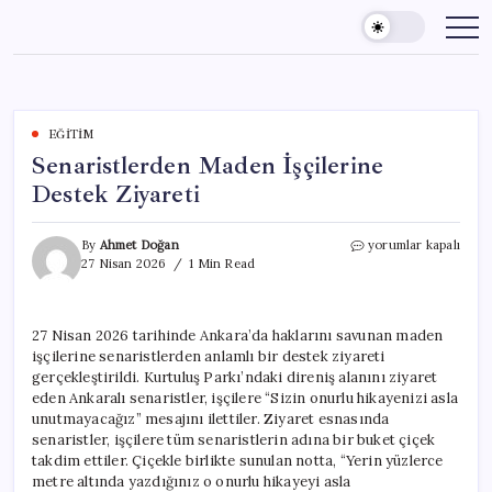
Skip
to
content
EĞITIM
Senaristlerden Maden İşçilerine
Destek Ziyareti
Senaristlerden
By
Ahmet Doğan
yorumlar kapalı
Maden
27 Nisan 2026
1 Min Read
İşçilerine
Destek
Ziyareti
27 Nisan 2026 tarihinde Ankara’da haklarını savunan maden
için
işçilerine senaristlerden anlamlı bir destek ziyareti
gerçekleştirildi. Kurtuluş Parkı’ndaki direniş alanını ziyaret
eden Ankaralı senaristler, işçilere “Sizin onurlu hikayenizi asla
unutmayacağız” mesajını ilettiler. Ziyaret esnasında
senaristler, işçilere tüm senaristlerin adına bir buket çiçek
takdim ettiler. Çiçekle birlikte sunulan notta, “Yerin yüzlerce
metre altında yazdığınız o onurlu hikayeyi asla