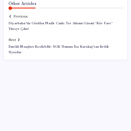
Other Articles
Previous
Diyarbakır’da Görülen Nadir Canlı: Yer Altının Gizemi ‘Kör Fare’
Yüzeye Çıktı!
Next
Emekli Maaşları Kesilebilir: SGK Uzmanı İsa Karakaş’tan Kritik
Uyarılar
SON YAZILAR
ABD, İran-Umman anlaşması sonrası ablukayı