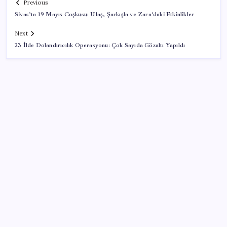
Previous
Sivas’ta 19 Mayıs Coşkusu: Ulaş, Şarkışla ve Zara’daki Etkinlikler
Next
23 İlde Dolandırıcılık Operasyonu: Çok Sayıda Gözaltı Yapıldı
SON YAZILAR
Altında yükseliş kapıda mı? Uzman isimden ezber
bozan tahmin!
Faizsiz ev ve araba alımına kısıtlama
2026 AÖL 3. Dönem sınav sonuçları ne zaman