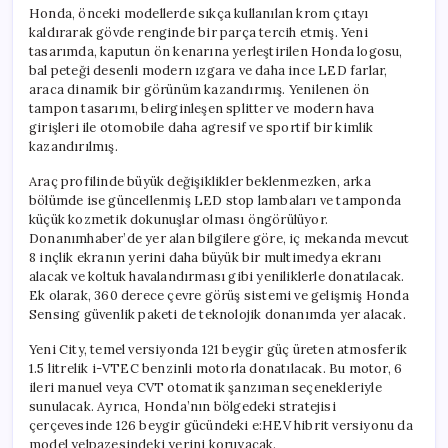
Honda, önceki modellerde sıkça kullanılan krom çıtayı
kaldırarak gövde renginde bir parça tercih etmiş. Yeni
tasarımda, kaputun ön kenarına yerleştirilen Honda logosu,
bal peteği desenli modern ızgara ve daha ince LED farlar,
araca dinamik bir görünüm kazandırmış. Yenilenen ön
tampon tasarımı, belirginleşen splitter ve modern hava
girişleri ile otomobile daha agresif ve sportif bir kimlik
kazandırılmış.
Araç profilinde büyük değişiklikler beklenmezken, arka
bölümde ise güncellenmiş LED stop lambaları ve tamponda
küçük kozmetik dokunuşlar olması öngörülüyor.
Donanımhaber’de yer alan bilgilere göre, iç mekanda mevcut
8 inçlik ekranın yerini daha büyük bir multimedya ekranı
alacak ve koltuk havalandırması gibi yeniliklerle donatılacak.
Ek olarak, 360 derece çevre görüş sistemi ve gelişmiş Honda
Sensing güvenlik paketi de teknolojik donanımda yer alacak.
Yeni City, temel versiyonda 121 beygir güç üreten atmosferik
1.5 litrelik i-VTEC benzinli motorla donatılacak. Bu motor, 6
ileri manuel veya CVT otomatik şanzıman seçenekleriyle
sunulacak. Ayrıca, Honda’nın bölgedeki stratejisi
çerçevesinde 126 beygir gücündeki e:HEV hibrit versiyonu da
model yelpazesindeki yerini koruyacak.