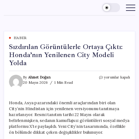
Skip
to
content
HABER
Sızdırılan Görüntülerle Ortaya Çıktı:
Honda’nın Yenilenen City Modeli
Yolda
Sızdırılan
By
Ahmet Doğan
yorumlar kapalı
Görüntülerle
20 Mayıs 2026
1 Min Read
Ortaya
Çıktı:
Honda’nın
Honda, Asya pazarındaki önemli araçlarından biri olan
Yenilenen
City’nin Hindistan için yenilenen versiyonunu tanıtmaya
City
Modeli
hazırlanıyor. Resmi tanıtım tarihi 22 Mayıs olarak
Yolda
belirlenmişken, sedanın kamuflajsız görüntüleri sosyal medya
için
platformu X’te paylaşıldı. Yeni City’nin tasarımında, özellikle
ön bölümde dikkat çeken değişiklikler bulunuyor.