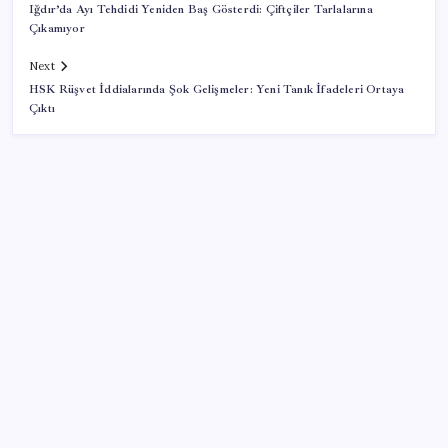
Iğdır’da Ayı Tehdidi Yeniden Baş Gösterdi: Çiftçiler Tarlalarına
Çıkamıyor
Next
HSK Rüşvet İddialarında Şok Gelişmeler: Yeni Tanık İfadeleri Ortaya
Çıktı
SON YAZILAR
MEB 2026-2027 ortaokul kayıtları ne zaman
başlıyor? Ortaokul kayıtları nasıl yapılır?
Yapay zekayı kandıran korsan, 14 şirketin sistemine