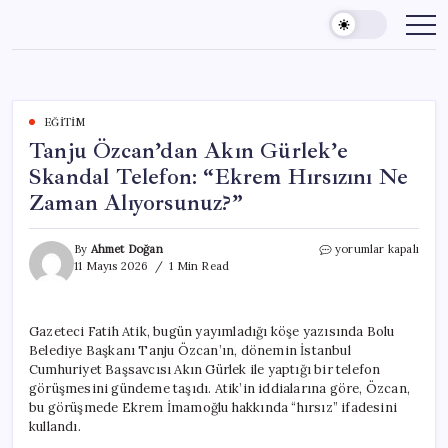
Skip
to
content
EĞITIM
Tanju Özcan’dan Akın Gürlek’e
Skandal Telefon: “Ekrem Hırsızını Ne
Zaman Alıyorsunuz?”
Tanju
By
Ahmet Doğan
yorumlar kapalı
Özcan’dan
11 Mayıs 2026
1 Min Read
Akın
Gürlek’e
Skandal
Gazeteci Fatih Atik, bugün yayımladığı köşe yazısında Bolu
Telefon:
Belediye Başkanı Tanju Özcan’ın, dönemin İstanbul
“Ekrem
Hırsızını
Cumhuriyet Başsavcısı Akın Gürlek ile yaptığı bir telefon
Ne
görüşmesini gündeme taşıdı. Atik’in iddialarına göre, Özcan,
Zaman
bu görüşmede Ekrem İmamoğlu hakkında “hırsız” ifadesini
Alıyorsunuz?”
kullandı.
için