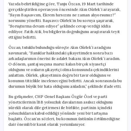
Yazıda belirtildiğine göre, Tanju Özcan, 19 Mart tarihinde
gerçekleştirilen operasyon öncesinde Akın Gürlek’i arayarak,
“Sayın Başsavcım, Ekrem hırsızını ne zaman alıyorsunuz?”
sorusunu yöneltti. Başsavcı Gürlek’in bu soruya şaşırarak,
“Soruşturma devam ediyor” şeklinde cevap verdiği iddia
ediliyor. Fatih Atik, bu bilgilerin doğruluğunu araştırarak teyit
ettiğini belirtti.
Özcan, tutuklu bulunduğu süreçte Akın Gürlek’i aradığını
savunarak, “Sanıklar hakkındaki şikayetimden sonra bazı
arkadaşlarımın önerisi ile adalet bakanı Akın Gürlek’i aradım.
O dönem, şantaj suçuna maruz kalan birçok siyasetçi
olduğunu ve onların şikayetçi olma konusunda çekindiklerini
anlattım. Gürlek, şikayetimin doğru bir tavır olduğunu ve
konunun titizlikle inceleneceğini belirtti. Ancak sonrasında bu
durumun büyük bir hata olduğunu anladım,” şeklinde ifade etti.
Bu gelişmeler, CHP Genel Başkanı Özgür Özel ve parti
yöneticilerinin İBB yolsuzluk davalarının asılsız olduğunu
sürekli olarak dile getirmesi ile birlikte, partinin içindeki
yolsuzlukların kabul edildiği yönünde yeni bir tartışma
başlattı. Özcan’ın sözleri, bu konunun üstünün örtülmediğine
dair önemli bir kanıt olarak yorumlanıyor.