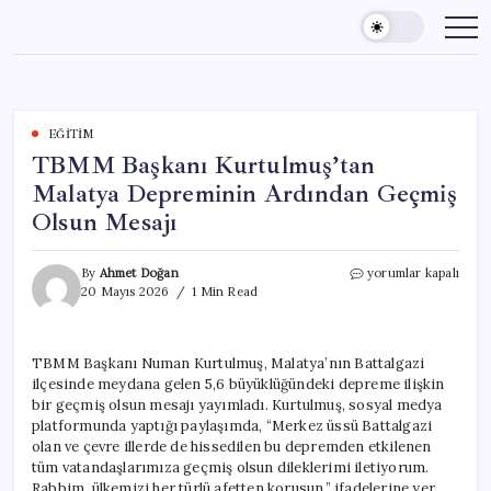
Skip
to
content
EĞITIM
TBMM Başkanı Kurtulmuş’tan
Malatya Depreminin Ardından Geçmiş
Olsun Mesajı
TBMM
By
Ahmet Doğan
yorumlar kapalı
Başkanı
20 Mayıs 2026
1 Min Read
Kurtulmuş’tan
Malatya
Depreminin
TBMM Başkanı Numan Kurtulmuş, Malatya’nın Battalgazi
Ardından
ilçesinde meydana gelen 5,6 büyüklüğündeki depreme ilişkin
Geçmiş
Olsun
bir geçmiş olsun mesajı yayımladı. Kurtulmuş, sosyal medya
Mesajı
platformunda yaptığı paylaşımda, “Merkez üssü Battalgazi
için
olan ve çevre illerde de hissedilen bu depremden etkilenen
tüm vatandaşlarımıza geçmiş olsun dileklerimi iletiyorum.
Rabbim, ülkemizi her türlü afetten korusun.” ifadelerine yer