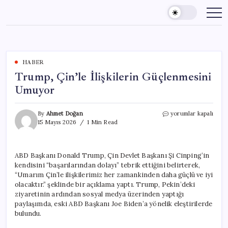
Skip
to
content
HABER
Trump, Çin’le İlişkilerin Güçlenmesini
Umuyor
Trump,
By
Ahmet Doğan
yorumlar kapalı
Çin’le
15 Mayıs 2026
1 Min Read
İlişkilerin
Güçlenmesini
Umuyor
ABD Başkanı Donald Trump, Çin Devlet Başkanı Şi Cinping’in
için
kendisini “başarılarından dolayı” tebrik ettiğini belirterek,
“Umarım Çin’le ilişkilerimiz her zamankinden daha güçlü ve iyi
olacaktır.” şeklinde bir açıklama yaptı. Trump, Pekin’deki
ziyaretinin ardından sosyal medya üzerinden yaptığı
paylaşımda, eski ABD Başkanı Joe Biden’a yönelik eleştirilerde
bulundu.