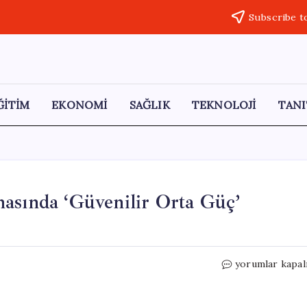
Subscribe t
ĞİTİM
EKONOMİ
SAĞLIK
TEKNOLOJİ
TANI
asında ‘Güvenilir Orta Güç’
Türkiye,
yorumlar kapal
Küresel
Güvenlik
Arenasında