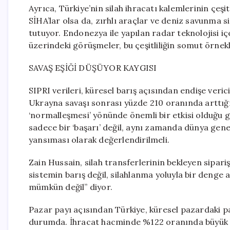
Ayrıca, Türkiye’nin silah ihracatı kalemlerinin çe
SİHA’lar olsa da, zırhlı araçlar ve deniz savunma s
tutuyor. Endonezya ile yapılan radar teknolojisi i
üzerindeki görüşmeler, bu çeşitliliğin somut örnekl
SAVAŞ EŞİĞİ DÜŞÜYOR KAYGISI
SIPRI verileri, küresel barış açısından endişe verici
Ukrayna savaşı sonrası yüzde 210 oranında arttığı
‘normalleşmesi’ yönünde önemli bir etkisi olduğu g
sadece bir ‘başarı’ değil, aynı zamanda dünya genel
yansıması olarak değerlendirilmeli.
Zain Hussain, silah transferlerinin bekleyen sipari
sistemin barış değil, silahlanma yoluyla bir deng
mümkün değil” diyor.
Pazar payı açısından Türkiye, küresel pazardaki pa
durumda. İhracat hacminde %122 oranında büyük bi