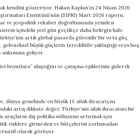
‘Güvenilir
arak kendini gösteriyor. Hakan Kaplan’ın 24 Nisan 2026
Orta
aştırmaları Enstitüsü’nün (SIPRI) Mart 2026 raporu,
Güç’
klar ve jeopolitik rekabet doğrultusunda yeniden
Rolünü
 sistem içindeki yeri gün geçtikçe daha belirgin hale
Üstleniyor
ürkiye’nin artık global pazarda güvenilir bir orta güç
için
, geleneksel büyük güçlerin tereddütle yaklaştığı veya boş
ı anlamına geliyor.
i boyutlara” ulaştığını ve çatışma eşiklerinin giderek
, dünya genelinde en büyük 11. silah ihracatçısı
aki artış dikkate değer. Türkiye’nin silah ihracatını bir
bu araçların dış politika nüfuzunu artırmak için
politik risklere girmeden ve bütçelerini zorlamadan
ternatif olarak görüyor.