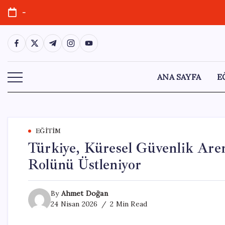
Skip
-
to
content
https://www.facebook.com/
https://twitter.com/
https://t.me/
https://www.instagram.com/
https://youtube.com/
ANA SAYFA
E
EĞITIM
Türkiye, Küresel Güvenlik Aren
Rolünü Üstleniyor
By
Ahmet Doğan
24 Nisan 2026
2 Min Read