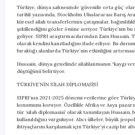
Türkiye, dünya sahnesinde ‘güvenilir orta güç’ ol
tarihli yazısında, Stockholm Uluslararası Barış Ar
küresel silah transferlerinin çatışmalar, bağımlılı
şekillendiğini gözler önüne seriyor. Türkiye’nin bu
geliyor. SIPRI araştırmacılarından Zain Hussain, T
olarak kendini kanıtladığını ifade ediyor. Bu durum
bıraktığı alanlarda Türkiye’nin etkinliğini artırmas
Hussain, dünya genelinde silahlanmanın “kaygı veric
düştüğünü belirtiyor.
TÜRKİYE’NİN SİLAH DİPLOMASİSİ
SIPRI’nın 2021-2025 dönemi verilerine göre Türkiye
konumunu koruyor. Özellikle Afrika ve Asya pazarınd
tür ‘silah diplomasisi’ olarak tanımlayan Hussain, 
kullanıldığını vurguluyor. Alıcı ülkeler, büyük jeo
ihtiyaçlarını karşılamak için Türkiye’yi cazip bir al