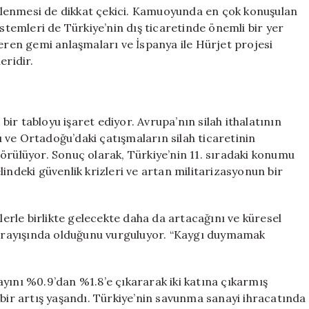
şitlenmesi de dikkat çekici. Kamuoyunda en çok konuşulan
istemleri de Türkiye’nin dış ticaretinde önemli bir yer
çeren gemi anlaşmaları ve İspanya ile Hürjet projesi
eridir.
 bir tabloyu işaret ediyor. Avrupa’nın silah ithalatının
 ve Ortadoğu’daki çatışmaların silah ticaretinin
örülüyor. Sonuç olarak, Türkiye’nin 11. sıradaki konumu
indeki güvenlik krizleri ve artan militarizasyonun bir
şlerle birlikte gelecekte daha da artacağını ve küresel
e arayışında olduğunu vurguluyor. “Kaygı duymamak
yını %0.9’dan %1.8’e çıkararak iki katına çıkarmış
r artış yaşandı. Türkiye’nin savunma sanayi ihracatında