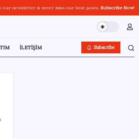
o our newsletter & never miss our best posts.
Subscribe Now!
TIM
İLETİŞİM
Subscribe
SON YAZILAR
ı
Altında yükseliş kapıda mı? Uzman isimden
ezber bozan tahmin!