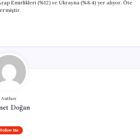
 Arap Emirlikleri (%12) ve Ukrayna (%8.4) yer alıyor. Öte
ermiştir.
Author
et Doğan
Follow Me