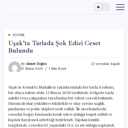
Skip
to
content
EĞITIM
Uşak’ta Tarlada Şok Edici Ceset
Bulundu
Uşak’ta
By
Ahmet Doğan
yorumlar kapalı
Tarlada
12 Mayıs 2026
1 Min Read
Şok
Edici
Ceset
Uşak’ın Kemalöz Mahallesi yakınlarındaki bir tarla, korkunç
Bulundu
bir olaya sahne oldu. 12 Mayıs 2026 tarihinde, bölgede tarla
için
sahibi veya çalışanları tarafından bir erkek cesedi bulundu.
Durum derhal yetkililere bildirildi ve olay yerine sağlık,
jandarma ve polis ekipleri sevk edildi. İlk incelemelerde,
cesedin boğaz kısmında kesik izleri olduğu tespit edildi ve
kişinin hayatını kaybettiği belirlendi. Yapılan kimlik
tespitinde, cesedin 63 yaşındaki G.A.’ya ait olduğu saptandı.