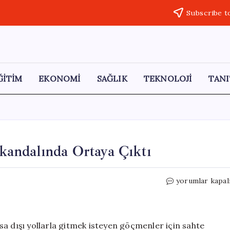
Subscribe t
ĞİTİM
EKONOMİ
SAĞLIK
TEKNOLOJİ
TANI
Skandalında Ortaya Çıktı
Vize
yorumlar kapal
Şirketi
İnsan
Kaçakçılığı
Skandalında
yasa dışı yollarla gitmek isteyen göçmenler için sahte