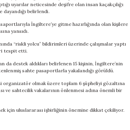
Ortaya
ptığı uyarılar neticesinde deşifre olan insan kaçakçılığı
Çıktı
e dayandığı belirlendi.
için
saportlarıyla İngiltere’ye gitme hazırlığında olan kişilere
sına yansıdı.
da “riskli yolcu” bildirimleri üzerinde çalışmalar yaptı
 tespit etti.
n da destek aldıkları belirlenen 15 kişinin, İngiltere’nin
düzenlenmiş sahte pasaportlarla yakalandığı görüldü.
si organizatör olmak üzere toplam 6 şüpheliyi gözaltına
ası ve sahtecilik vakalarının önlenmesi adına önemli bir
k için uluslararası işbirliğinin önemine dikkat çekiliyor.