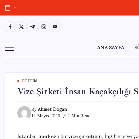
Skip
-
to
content
https://www.facebook.com/
https://twitter.com/
https://t.me/
https://www.instagram.com/
https://youtube.com/
ANA SAYFA
E
EĞITIM
Vize Şirketi İnsan Kaçakçılığı 
By
Ahmet Doğan
14 Mayıs 2026
1 Min Read
İstanbul merkezli bir vize şirketinin, İngiltere’ye 