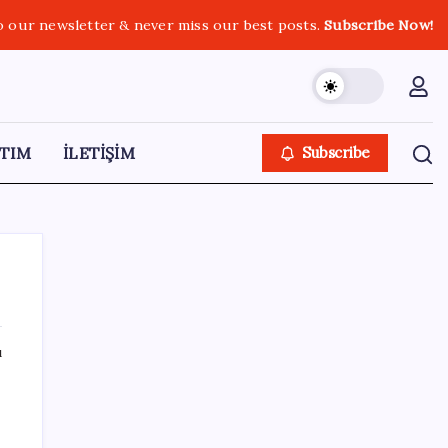
o our newsletter & never miss our best posts.
Subscribe Now!
TIM
İLETİŞİM
Subscribe
ı
SON YAZILAR
Belçika geçen ay LNG ithalatında Rusya’ya
bağımlı kaldı