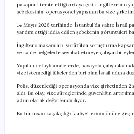
pasaport temin ettiği ortaya çıktı. İngiltere’nin ya
şebekesinin, operasyonel yapısının bu vize şirketin
14 Mayıs 2026 tarihinde, İstanbul’da sahte İsrail pa
yardım ettiği iddia edilen şebekenin görüntüleri ba
İngiltere makamları, yürütülen soruşturma kapsamın
ve sahte belgelerle seyahat etmeye çalışan bireyleri
Yapılan detaylı analizlerde, havayolu çalışanlarında
vize istemediği ülkelerden biri olan İsrail adına 
Polis, düzenlediği operasyonda vize şirketinden 2’
aldı. Bu olay, vize süreçlerinde güvenliğin artırılm
adım olarak değerlendiriliyor.
Bu tür insan kaçakçılığı faaliyetlerinin önüne geçme