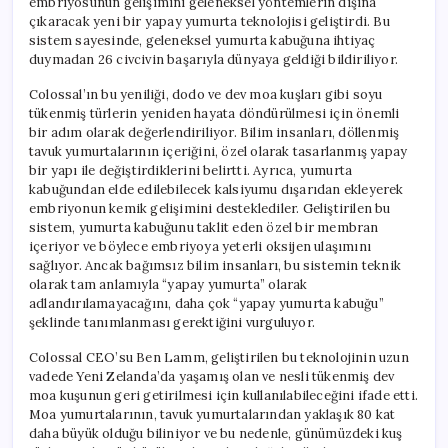
embriyosunun gelişimini geleneksel yöntemlerin dışına
çıkaracak yeni bir yapay yumurta teknolojisi geliştirdi. Bu
sistem sayesinde, geleneksel yumurta kabuğuna ihtiyaç
duymadan 26 civcivin başarıyla dünyaya geldiği bildiriliyor.
Colossal’ın bu yeniliği, dodo ve dev moa kuşları gibi soyu
tükenmiş türlerin yeniden hayata döndürülmesi için önemli
bir adım olarak değerlendiriliyor. Bilim insanları, döllenmiş
tavuk yumurtalarının içeriğini, özel olarak tasarlanmış yapay
bir yapı ile değiştirdiklerini belirtti. Ayrıca, yumurta
kabuğundan elde edilebilecek kalsiyumu dışarıdan ekleyerek
embriyonun kemik gelişimini desteklediler. Geliştirilen bu
sistem, yumurta kabuğunu taklit eden özel bir membran
içeriyor ve böylece embriyoya yeterli oksijen ulaşımını
sağlıyor. Ancak bağımsız bilim insanları, bu sistemin teknik
olarak tam anlamıyla “yapay yumurta” olarak
adlandırılamayacağını, daha çok “yapay yumurta kabuğu”
şeklinde tanımlanması gerektiğini vurguluyor.
Colossal CEO’su Ben Lamm, geliştirilen bu teknolojinin uzun
vadede Yeni Zelanda’da yaşamış olan ve nesli tükenmiş dev
moa kuşunun geri getirilmesi için kullanılabileceğini ifade etti.
Moa yumurtalarının, tavuk yumurtalarından yaklaşık 80 kat
daha büyük olduğu biliniyor ve bu nedenle, günümüzdeki kuş