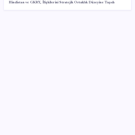
Hindistan ve GKRY, İlişkilerini Stratejik Ortaklık Düzeyine Taşıdı
SON YAZILAR
ABD, İran-Umman anlaşması sonrası ablukayı
kaldıracak
Yapay zeka bu kez gerçek bir canlı üretti
Zihin Okuyan Yapay Zeka Firması: Beynini Okutana
50 Dolar
Altında yükseliş kapıda mı? Uzman isimden ezber
bozan tahmin!