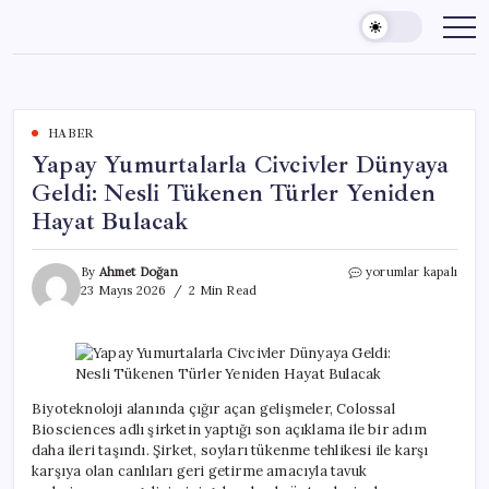
Skip
to
content
HABER
Yapay Yumurtalarla Civcivler Dünyaya
Geldi: Nesli Tükenen Türler Yeniden
Hayat Bulacak
Yapay
By
Ahmet Doğan
yorumlar kapalı
Yumurtalarla
23 Mayıs 2026
2 Min Read
Civcivler
Dünyaya
Geldi:
Nesli
Tükenen
Türler
Biyoteknoloji alanında çığır açan gelişmeler, Colossal
Yeniden
Biosciences adlı şirketin yaptığı son açıklama ile bir adım
Hayat
daha ileri taşındı. Şirket, soyları tükenme tehlikesi ile karşı
Bulacak
karşıya olan canlıları geri getirme amacıyla tavuk
için