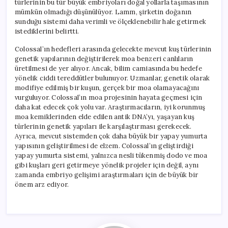
türlerinin bu tür büyük embriyoları doğal yollarla taşımasının
mümkün olmadığı düşünülüyor. Lamm, şirketin doğanın
sunduğu sistemi daha verimli ve ölçeklenebilir hale getirmek
istediklerini belirtti.
Colossal’ın hedefleri arasında gelecekte mevcut kuş türlerinin
genetik yapılarının değiştirilerek moa benzeri canlıların
üretilmesi de yer alıyor. Ancak, bilim camiasında bu hedefe
yönelik ciddi tereddütler bulunuyor. Uzmanlar, genetik olarak
modifiye edilmiş bir kuşun, gerçek bir moa olamayacağını
vurguluyor. Colossal’ın moa projesinin hayata geçmesi için
daha kat edecek çok yolu var. Araştırmacıların, iyi korunmuş
moa kemiklerinden elde edilen antik DNA’yı, yaşayan kuş
türlerinin genetik yapıları ile karşılaştırması gerekecek.
Ayrıca, mevcut sistemden çok daha büyük bir yapay yumurta
yapısının geliştirilmesi de elzem. Colossal’ın geliştirdiği
yapay yumurta sistemi, yalnızca nesli tükenmiş dodo ve moa
gibi kuşları geri getirmeye yönelik projeler için değil, aynı
zamanda embriyo gelişimi araştırmaları için de büyük bir
önem arz ediyor.