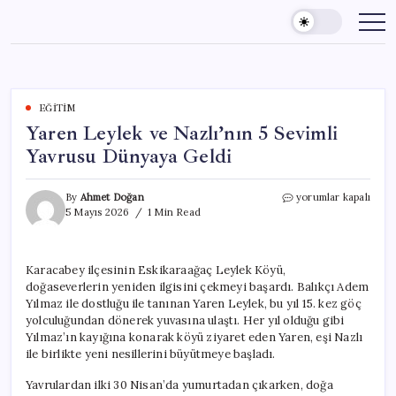
Skip
to
content
EĞITIM
Yaren Leylek ve Nazlı’nın 5 Sevimli
Yavrusu Dünyaya Geldi
Yaren
By
Ahmet Doğan
yorumlar kapalı
Leylek
5 Mayıs 2026
1 Min Read
ve
Nazlı’nın
5
Karacabey ilçesinin Eskikaraağaç Leylek Köyü,
Sevimli
doğaseverlerin yeniden ilgisini çekmeyi başardı. Balıkçı Adem
Yavrusu
Dünyaya
Yılmaz ile dostluğu ile tanınan Yaren Leylek, bu yıl 15. kez göç
Geldi
yolculuğundan dönerek yuvasına ulaştı. Her yıl olduğu gibi
için
Yılmaz’ın kayığına konarak köyü ziyaret eden Yaren, eşi Nazlı
ile birlikte yeni nesillerini büyütmeye başladı.
Yavrulardan ilki 30 Nisan’da yumurtadan çıkarken, doğa