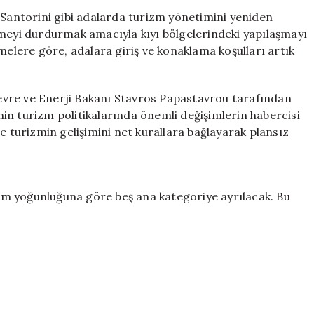
Adalara
 Santorini gibi adalarda turizm yönetimini yeniden
Girişte
ümeyi durdurmak amacıyla kıyı bölgelerindeki yapılaşmayı
Sıkı
melere göre, adalara giriş ve konaklama koşulları artık
Kurallar
Geliyor
için
vre ve Enerji Bakanı Stavros Papastavrou tarafından
in turizm politikalarında önemli değişimlerin habercisi
e turizmin gelişimini net kurallara bağlayarak plansız
m yoğunluğuna göre beş ana kategoriye ayrılacak. Bu