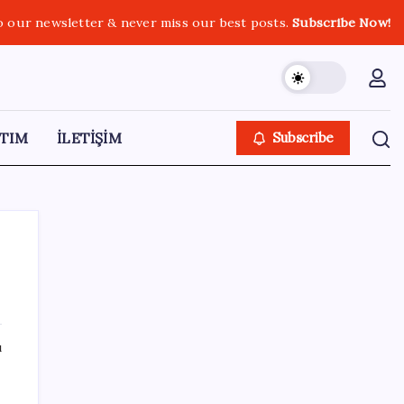
o our newsletter & never miss our best posts.
Subscribe Now!
TIM
İLETİŞİM
Subscribe
SON YAZILAR
ı
Altında yükseliş kapıda mı? Uzman isimden
ezber bozan tahmin!