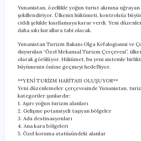
Yunanistan, özellikle yoğun turist akınına uğrayan
şekillendiriyor. Ülkenin hükümeti, kontrolsüz büy
ciddi şekilde kısıtlamaya karar verdi. Yeni düzenle
daha sıkı kurallara tabi olacak.
Yunanistan Turizm Bakanı Olga Kefalogianni ve Çe
duyurulan “Özel Mekansal Turizm Çerçevesi”, ülken
olarak görülüyor. Hükümet, bu yeni sistemle birlikt
büyümenin önüne geçmeyi hedefliyor.
**YENİ TURİZM HARİTASI OLUŞUYOR**
Yeni düzenlemeler çerçevesinde Yunanistan, turiz
kategoriler şunlardır:
1. Aşırı yoğun turizm alanları
2. Gelişme potansiyeli taşıyan bölgeler
3. Ada destinasyonları
4. Ana kara bölgeleri
5. Özel koruma statüsündeki alanlar