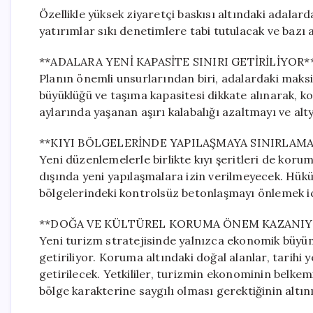
Özellikle yüksek ziyaretçi baskısı altındaki adalar
yatırımlar sıkı denetimlere tabi tutulacak ve bazı 
**ADALARA YENİ KAPASİTE SINIRI GETİRİLİYOR*
Planın önemli unsurlarından biri, adalardaki mak
büyüklüğü ve taşıma kapasitesi dikkate alınarak, 
aylarında yaşanan aşırı kalabalığı azaltmayı ve alt
**KIYI BÖLGELERİNDE YAPILAŞMAYA SINIRLAMA
Yeni düzenlemelerle birlikte kıyı şeritleri de koru
dışında yeni yapılaşmalara izin verilmeyecek. Hükü
bölgelerindeki kontrolsüz betonlaşmayı önlemek içi
**DOĞA VE KÜLTÜREL KORUMA ÖNEM KAZANIY
Yeni turizm stratejisinde yalnızca ekonomik büyüme
getiriliyor. Koruma altındaki doğal alanlar, tarihi 
getirilecek. Yetkililer, turizmin ekonominin belke
bölge karakterine saygılı olması gerektiğinin altını