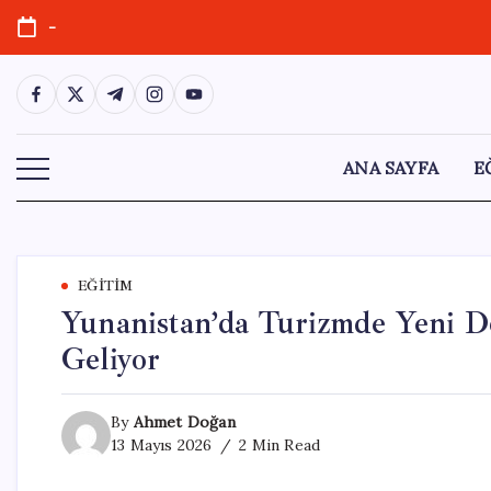
Skip
-
to
content
https://www.facebook.com/
https://twitter.com/
https://t.me/
https://www.instagram.com/
https://youtube.com/
ANA SAYFA
E
EĞITIM
Yunanistan’da Turizmde Yeni Dö
Geliyor
By
Ahmet Doğan
13 Mayıs 2026
2 Min Read