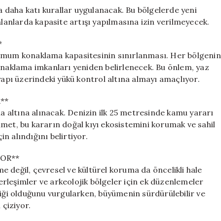
da daha katı kurallar uygulanacak. Bu bölgelerde yeni
alanlarda kapasite artışı yapılmasına izin verilmeyecek.
*
simum konaklama kapasitesinin sınırlanması. Her bölgenin
konaklama imkanları yeniden belirlenecek. Bu önlem, yaz
yapı üzerindeki yükü kontrol altına almayı amaçlıyor.
**
ma altına alınacak. Denizin ilk 25 metresinde kamu yararı
met, bu kararın doğal kıyı ekosistemini korumak ve sahil
n alındığını belirtiyor.
OR**
 değil, çevresel ve kültürel koruma da öncelikli hale
yerleşimler ve arkeolojik bölgeler için ek düzenlemeler
miği olduğunu vurgularken, büyümenin sürdürülebilir ve
 çiziyor.