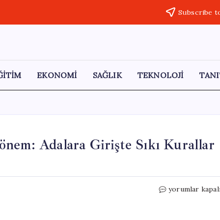
Subscribe t
ĞİTİM
EKONOMİ
SAĞLIK
TEKNOLOJİ
TANI
nem: Adalara Girişte Sıkı Kurallar
Yunanistan’da
yorumlar kapal
Turizmde
Yeni
Dönem: