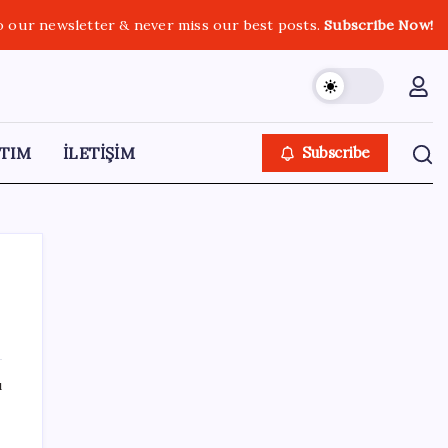
o our newsletter & never miss our best posts.
Subscribe Now!
TIM
İLETİŞİM
Subscribe
SON YAZILAR
ı
Belçika geçen ay LNG ithalatında Rusya’ya
bağımlı kaldı