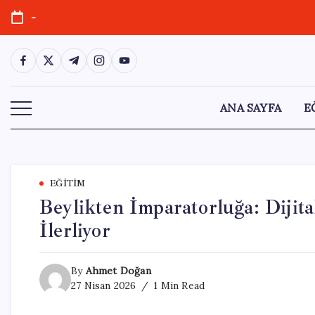
Skip
-
to
content
https://www.facebook.com/
https://twitter.com/
https://t.me/
https://www.instagram.com/
https://youtube.com/
ANA SAYFA
E
EĞITIM
Beylikten İmparatorluğa: Dijita
İlerliyor
By
Ahmet Doğan
27 Nisan 2026
1 Min Read