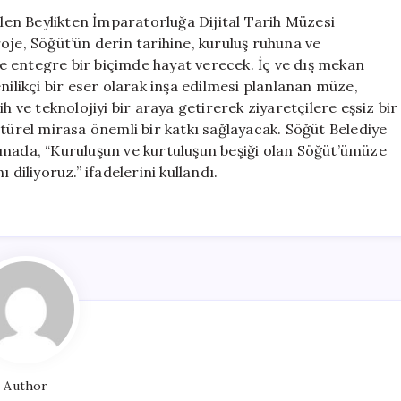
Müzesi
ilen Beylikten İmparatorluğa Dijital Tarih Müzesi
Projesi
oje, Söğüt’ün derin tarihine, kuruluş ruhuna ve
Hızla
 entegre bir biçimde hayat verecek. İç ve dış mekan
İlerliyor
nilikçi bir eser olarak inşa edilmesi planlanan müze,
için
h ve teknolojiyi bir araya getirerek ziyaretçilere eşsiz bir
rel mirasa önemli bir katkı sağlayacak. Söğüt Belediye
amada, “Kuruluşun ve kurtuluşun beşiği olan Söğüt’ümüze
diliyoruz.” ifadelerini kullandı.
Author