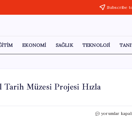
Subscribe t
ĞİTİM
EKONOMİ
SAĞLIK
TEKNOLOJİ
TANI
l Tarih Müzesi Projesi Hızla
Beylikten
yorumlar kapal
İmparatorluğa:
Dijital
Tarih