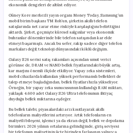
ekonomik dengeleri de altüst ediyor.
Güney Kore merkezli yayın organı Money Today, Samsung’un
mobil birim başkanı TM Roh’un, şirketin akıllı telefon
satışlarında net zarar etme riskiyle karşılaştığını belirttiğini
aktardı. Şirket, geçmişte küresel salgınlar veya ekonomik
buhranlar dönemlerinde bile telefon satışından kar elde
etmeyi başarmıştı. Ancak bu sefer, rakip sadece diğer telefon
markaları değil; teknoloji dünyasındaki köklü değişim.
Galaxy S26 serisi satış rakamları açısından umut verici
görünse de, DRAM ve NAND bellek fiyatlarındaki büyük artış,
kar marjını önemli ölçüde etkiliyor. Yapay zeka sistemleri,
mobil cihazlarda kullanılan yüksek performanslı bellekleri de
talep etmeye başladığından, bellek fiyatları hızla yükseliyor.
Örneğin, bir yapay zeka sunucusunun kullandığı RAM miktarı,
yaklaşık 4.600 adet Galaxy S26 Ultra telefonunun ihtiyaç
duyduğu bellek miktarına eşdeğer.
Bu bellek talebi, piyasalardaki arzı kısıtlayarak akıllı
telefonların maliyetlerini artırıyor. Artık telefonların en
maliyetli bileşeni, işlemci ya da ekran değil, bellek ve depolama
birimleri. 2026 yılının ortalarına gelindiğinde, giriş seviyesi
bir telefonun maliyetinin üçte birinden fazlasının yalnızca