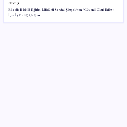
Next
Bilecik İl Milli Eğitim Müdürü Serdal Şimşek’ten ‘Güvenli Okul İklimi’
İçin İş Birliği Çağrısı
SON YAZILAR
Belçika geçen ay LNG ithalatında Rusya’ya bağımlı
kaldı
Savaşın ortasında milyarlar kazandı!
Google’dan AirTag’e Rakip: Pixel Tag Geliyor
Yazın en büyük tehlikelerinden biri susuzluk: 70 yaş