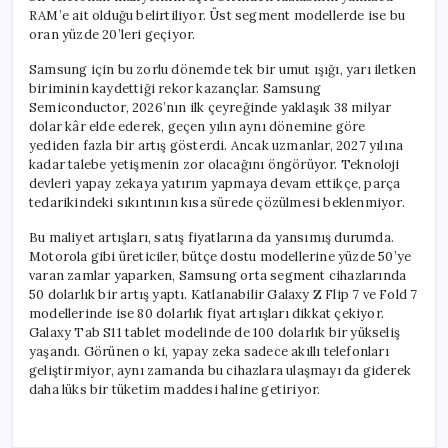
RAM’e ait olduğu belirtiliyor. Üst segment modellerde ise bu
oran yüzde 20’leri geçiyor.
Samsung için bu zorlu dönemde tek bir umut ışığı, yarı iletken
biriminin kaydettiği rekor kazançlar. Samsung
Semiconductor, 2026’nın ilk çeyreğinde yaklaşık 38 milyar
dolar kâr elde ederek, geçen yılın aynı dönemine göre
yediden fazla bir artış gösterdi. Ancak uzmanlar, 2027 yılına
kadar talebe yetişmenin zor olacağını öngörüyor. Teknoloji
devleri yapay zekaya yatırım yapmaya devam ettikçe, parça
tedarikindeki sıkıntının kısa sürede çözülmesi beklenmiyor.
Bu maliyet artışları, satış fiyatlarına da yansımış durumda.
Motorola gibi üreticiler, bütçe dostu modellerine yüzde 50’ye
varan zamlar yaparken, Samsung orta segment cihazlarında
50 dolarlık bir artış yaptı. Katlanabilir Galaxy Z Flip 7 ve Fold 7
modellerinde ise 80 dolarlık fiyat artışları dikkat çekiyor.
Galaxy Tab S11 tablet modelinde de 100 dolarlık bir yükseliş
yaşandı. Görünen o ki, yapay zeka sadece akıllı telefonları
geliştirmiyor, aynı zamanda bu cihazlara ulaşmayı da giderek
daha lüks bir tüketim maddesi haline getiriyor.