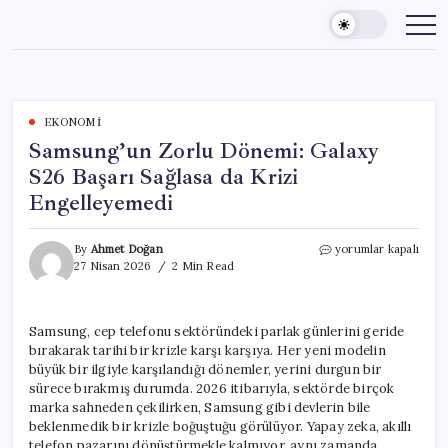
Skip
to
content
EKONOMI
Samsung’un Zorlu Dönemi: Galaxy
S26 Başarı Sağlasa da Krizi
Engelleyemedi
Samsung’un
By
Ahmet Doğan
yorumlar kapalı
Zorlu
27 Nisan 2026
2 Min Read
Dönemi:
Galaxy
S26
Samsung, cep telefonu sektöründeki parlak günlerini geride
Başarı
bırakarak tarihi bir krizle karşı karşıya. Her yeni modelin
Sağlasa
da
büyük bir ilgiyle karşılandığı dönemler, yerini durgun bir
Krizi
sürece bırakmış durumda. 2026 itibarıyla, sektörde birçok
Engelleyemedi
marka sahneden çekilirken, Samsung gibi devlerin bile
için
beklenmedik bir krizle boğuştuğu görülüyor. Yapay zeka, akıllı
telefon pazarını dönüştürmekle kalmıyor, aynı zamanda