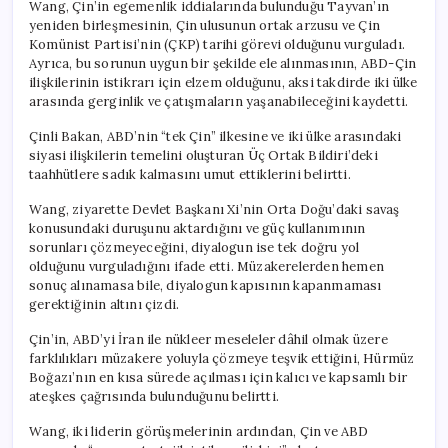
Wang, Çin’in egemenlik iddialarında bulunduğu Tayvan’ın
yeniden birleşmesinin, Çin ulusunun ortak arzusu ve Çin
Komünist Partisi’nin (ÇKP) tarihi görevi olduğunu vurguladı.
Ayrıca, bu sorunun uygun bir şekilde ele alınmasının, ABD-Çin
ilişkilerinin istikrarı için elzem olduğunu, aksi takdirde iki ülke
arasında gerginlik ve çatışmaların yaşanabileceğini kaydetti.
Çinli Bakan, ABD’nin “tek Çin” ilkesine ve iki ülke arasındaki
siyasi ilişkilerin temelini oluşturan Üç Ortak Bildiri’deki
taahhütlere sadık kalmasını umut ettiklerini belirtti.
Wang, ziyarette Devlet Başkanı Xi’nin Orta Doğu’daki savaş
konusundaki duruşunu aktardığını ve güç kullanımının
sorunları çözmeyeceğini, diyalogun ise tek doğru yol
olduğunu vurguladığını ifade etti. Müzakerelerden hemen
sonuç alınamasa bile, diyalogun kapısının kapanmaması
gerektiğinin altını çizdi.
Çin’in, ABD’yi İran ile nükleer meseleler dâhil olmak üzere
farklılıkları müzakere yoluyla çözmeye teşvik ettiğini, Hürmüz
Boğazı’nın en kısa sürede açılması için kalıcı ve kapsamlı bir
ateşkes çağrısında bulunduğunu belirtti.
Wang, iki liderin görüşmelerinin ardından, Çin ve ABD