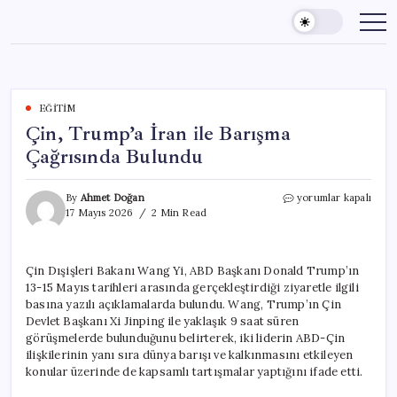
Skip
to
content
EĞITIM
Çin, Trump’a İran ile Barışma
Çağrısında Bulundu
Çin,
By
Ahmet Doğan
yorumlar kapalı
Trump’a
17 Mayıs 2026
2 Min Read
İran
ile
Barışma
Çin Dışişleri Bakanı Wang Yi, ABD Başkanı Donald Trump’ın
Çağrısında
13-15 Mayıs tarihleri arasında gerçekleştirdiği ziyaretle ilgili
Bulundu
için
basına yazılı açıklamalarda bulundu. Wang, Trump’ın Çin
Devlet Başkanı Xi Jinping ile yaklaşık 9 saat süren
görüşmelerde bulunduğunu belirterek, iki liderin ABD-Çin
ilişkilerinin yanı sıra dünya barışı ve kalkınmasını etkileyen
konular üzerinde de kapsamlı tartışmalar yaptığını ifade etti.