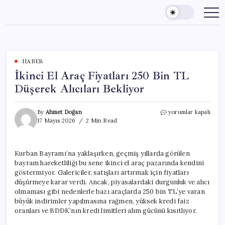
Skip
to
content
HABER
İkinci El Araç Fiyatları 250 Bin TL
Düşerek Alıcıları Bekliyor
İkinci
By
Ahmet Doğan
yorumlar kapalı
El
17 Mayıs 2026
2 Min Read
Araç
Fiyatları
250
Kurban Bayramı’na yaklaşırken, geçmiş yıllarda görülen
Bin
bayram hareketliliği bu sene ikinci el araç pazarında kendini
TL
Düşerek
göstermiyor. Galericiler, satışları artırmak için fiyatları
Alıcıları
düşürmeye karar verdi. Ancak, piyasalardaki durgunluk ve alıcı
Bekliyor
olmaması gibi nedenlerle bazı araçlarda 250 bin TL’ye varan
için
büyük indirimler yapılmasına rağmen, yüksek kredi faiz
oranları ve BDDK’nın kredi limitleri alım gücünü kısıtlıyor.