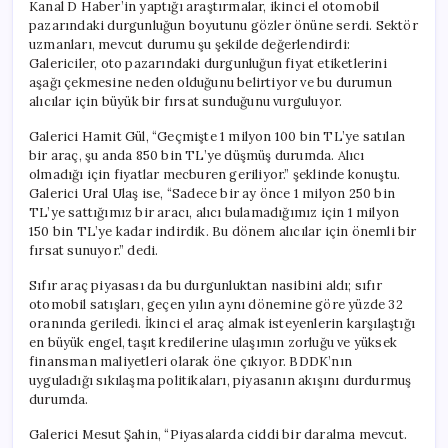
Kanal D Haber’in yaptığı araştırmalar, ikinci el otomobil
pazarındaki durgunluğun boyutunu gözler önüne serdi. Sektör
uzmanları, mevcut durumu şu şekilde değerlendirdi:
Galericiler, oto pazarındaki durgunluğun fiyat etiketlerini
aşağı çekmesine neden olduğunu belirtiyor ve bu durumun
alıcılar için büyük bir fırsat sunduğunu vurguluyor.
Galerici Hamit Gül, “Geçmişte 1 milyon 100 bin TL’ye satılan
bir araç, şu anda 850 bin TL’ye düşmüş durumda. Alıcı
olmadığı için fiyatlar mecburen geriliyor.” şeklinde konuştu.
Galerici Ural Ulaş ise, “Sadece bir ay önce 1 milyon 250 bin
TL’ye sattığımız bir aracı, alıcı bulamadığımız için 1 milyon
150 bin TL’ye kadar indirdik. Bu dönem alıcılar için önemli bir
fırsat sunuyor.” dedi.
Sıfır araç piyasası da bu durgunluktan nasibini aldı; sıfır
otomobil satışları, geçen yılın aynı dönemine göre yüzde 32
oranında geriledi. İkinci el araç almak isteyenlerin karşılaştığı
en büyük engel, taşıt kredilerine ulaşımın zorluğu ve yüksek
finansman maliyetleri olarak öne çıkıyor. BDDK’nın
uyguladığı sıkılaşma politikaları, piyasanın akışını durdurmuş
durumda.
Galerici Mesut Şahin, “Piyasalarda ciddi bir daralma mevcut.