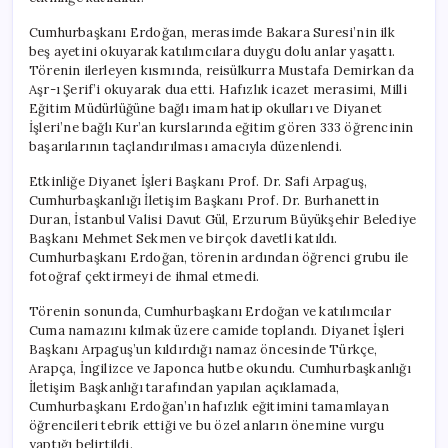
Cumhurbaşkanı Erdoğan, merasimde Bakara Suresi’nin ilk
beş ayetini okuyarak katılımcılara duygu dolu anlar yaşattı.
Törenin ilerleyen kısmında, reisülkurra Mustafa Demirkan da
Aşr-ı Şerif’i okuyarak dua etti. Hafızlık icazet merasimi, Milli
Eğitim Müdürlüğüne bağlı imam hatip okulları ve Diyanet
İşleri’ne bağlı Kur’an kurslarında eğitim gören 333 öğrencinin
başarılarının taçlandırılması amacıyla düzenlendi.
Etkinliğe Diyanet İşleri Başkanı Prof. Dr. Safi Arpaguş,
Cumhurbaşkanlığı İletişim Başkanı Prof. Dr. Burhanettin
Duran, İstanbul Valisi Davut Gül, Erzurum Büyükşehir Belediye
Başkanı Mehmet Sekmen ve birçok davetli katıldı.
Cumhurbaşkanı Erdoğan, törenin ardından öğrenci grubu ile
fotoğraf çektirmeyi de ihmal etmedi.
Törenin sonunda, Cumhurbaşkanı Erdoğan ve katılımcılar
Cuma namazını kılmak üzere camide toplandı. Diyanet İşleri
Başkanı Arpaguş’un kıldırdığı namaz öncesinde Türkçe,
Arapça, İngilizce ve Japonca hutbe okundu. Cumhurbaşkanlığı
İletişim Başkanlığı tarafından yapılan açıklamada,
Cumhurbaşkanı Erdoğan’ın hafızlık eğitimini tamamlayan
öğrencileri tebrik ettiği ve bu özel anların önemine vurgu
yaptığı belirtildi.