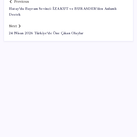
Previous
Hatay’da Bayram Sevinci: İZAKUT ve BURASDER’den Anlamlı
Destek
Next
24 Nisan 2026 Türkiye’de Öne Çıkan Olaylar
SON YAZILAR
ABD, İran-Umman anlaşması sonrası ablukayı
kaldıracak
Yapay zeka bu kez gerçek bir canlı üretti