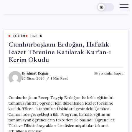
Skip
to
content
EĞITIM
HABER
Cumhurbaşkanı Erdoğan, Hafızlık
İcazet Törenine Katılarak Kur’an-ı
Kerim Okudu
Cumhurbaşkanı
By
Ahmet Doğan
yorumlar kapalı
Erdoğan,
25 Nisan 2026
1 Min Read
Hafızlık
İcazet
Törenine
Cumhurbaşkanı Recep Tayyip Erdoğan, hafızlık eğitimini
Katılarak
tamamlayan 333 öğrenci için düzenlenen icazet törenine
Kur’an-
ı
katıldı. Tören, İstanbul’un Üsküdar ilçesindeki Çamlıca
Kerim
Camisi’nde gerçekleştirildi. Program, hafızlık eğitimini
Okudu
tamamlayan öğrencilerin tekbirleri ile başladı. Öğrenciler,
için
Türk ve Filistin bayrakları ile süslenmiş atkılar takarak
etkinliğe katıldılar.